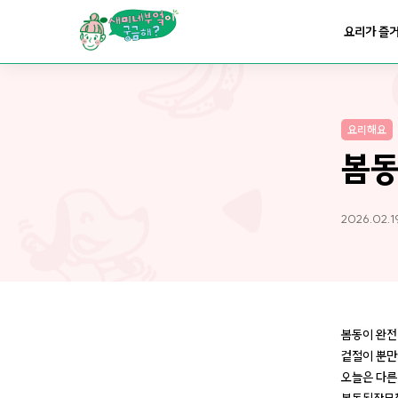
요리가
맛있어지는
부엌
요리가 즐
요리가
건강해지는
부엌
요리해요
요리가
쉬워지는
부엌
봄
2026.02.1
봄동이 완전
겉절이 뿐만
오늘은 다른