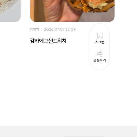
라일락
2026.07.07 23:09
라일락
감자에그샌드위치
떡볶
스크랩
공유하기