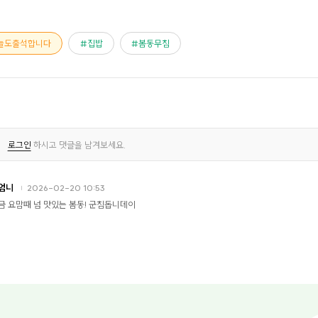
늘도출석합니다
집밥
봄동무침
로그인
하시고 댓글을 남겨보세요.
엄니
2026-02-20 10:53
금 요맘때 넘 맛있는 봄동! 군침돕니데이