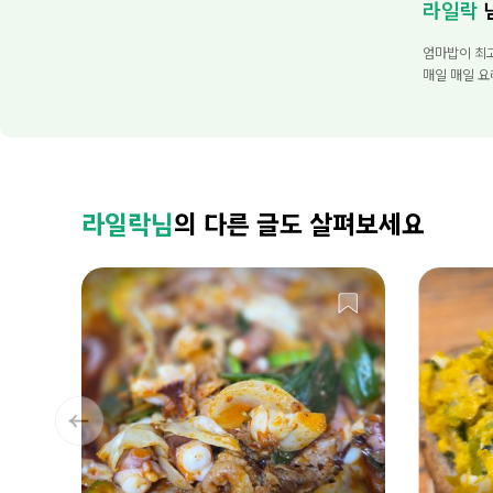
라일락
엄마밥이 최
매일 매일 요
라일락님
의 다른 글도 살펴보세요