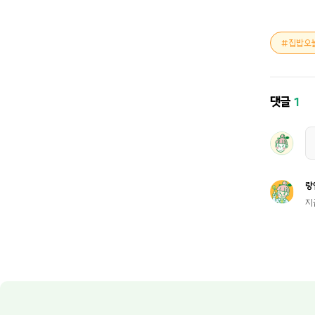
집밥오
댓글
1
랑
지