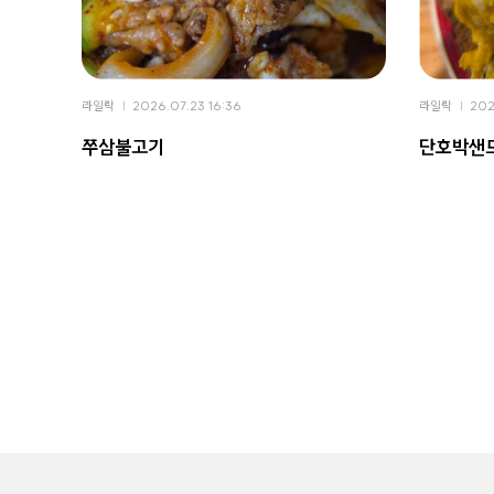
라일락
2026.07.23 16:36
라일락
202
쭈삼불고기
단호박샌