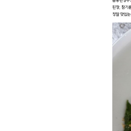
봄동된장무침
된장, 참기
정말 맛있는