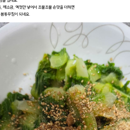
을 했네요.
름, 깨소금, 액젓만 넣어서 조물조물 손맛을 더하면
 봄동무침이 되네요.