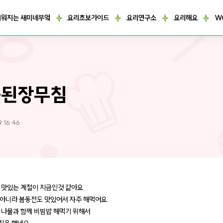
거워지는 새미네부엌
요리초보가이드
요리연구소
요리해요
W
동된장무침
9 16:46
 맛있는 계절이 지금인것 같아요.
아니라 봄동전도 맛있어서 자주 해먹어요.
 나물과 함께 비빔밥 해먹기 위해서