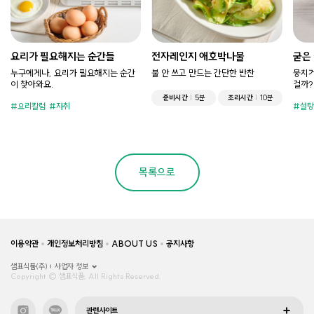
요리가 필요해지는 순간들
전자레인지 애호박나물
굳은
누구에게나, 요리가 필요해지는 순간
불 안 쓰고 만드는 간단한 반찬
뭉치거
이 찾아와요.
걸까?
준비시간
5분
조리시간
10분
요리칼럼
자취
설탕
목록으로
이용약관
개인정보처리방침
ABOUT US
공지사항
샘표식품(주)
사업자 정보
Copyright © 샘표식품, All Rights Reserved.
관련사이트