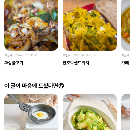
라일락
2026.07.23 16:36
라일락
2026.07.19 21:56
라일락
쭈삼불고기
단호박샌드위치
카레
이 글이 마음에 드셨다면😍