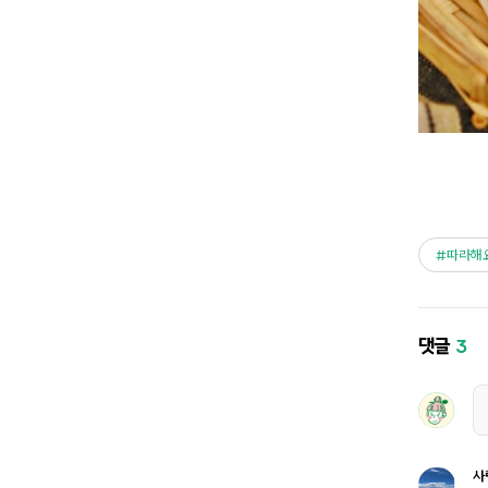
따라해
댓글
3
사