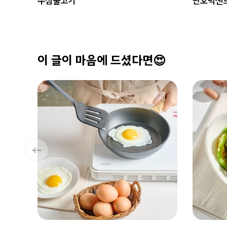
쭈삼불고기
단호박샌
이 글이 마음에 드셨다면😍