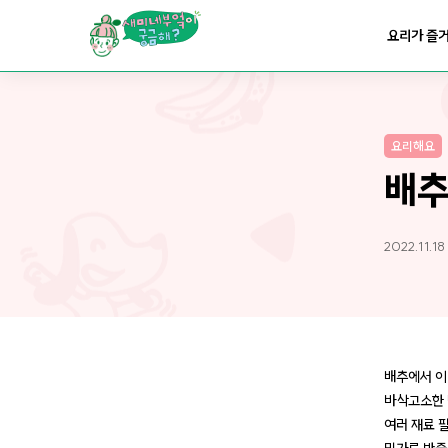
요리가
맛있어지는
부엌
요리가 즐
요리가
건강해지는
부엌
요리해요
요리가
쉬워지는
부엌
배
2022.11.18
배추에서 이
바삭고소한 
여러 재료 필