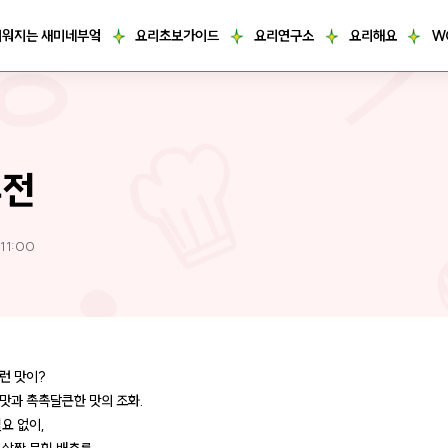
거워지는 새미네부엌
요리초보가이드
요리연구소
요리해요
W
추전
 11:00
런 맛이?
맛과 촉촉달큰한 맛의 조화.
요 없이,