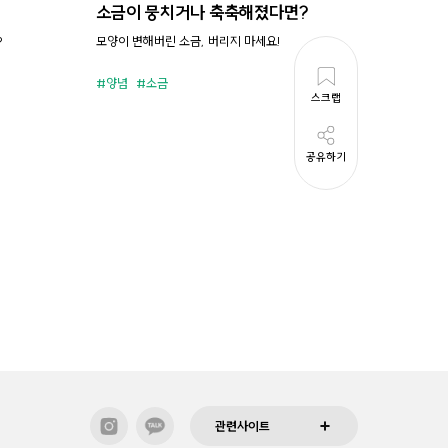
소금이 뭉치거나 축축해졌다면?
시원새
?
모양이 변해버린 소금, 버리지 마세요!
휘리릭 냉
양념
소금
준비시
스크랩
공유하기
관련사이트