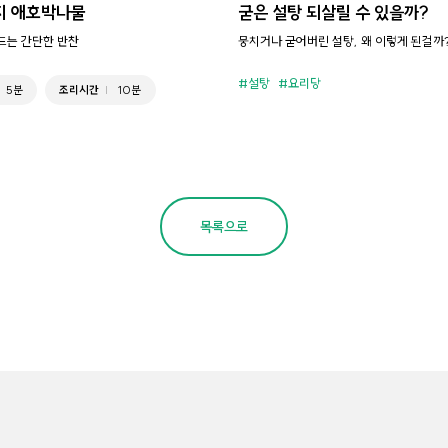
지 애호박나물
굳은 설탕 되살릴 수 있을까?
만드는 간단한 반찬
뭉치거나 굳어버린 설탕, 왜 이렇게 된걸까
설탕
요리당
5분
조리시간
10분
목록으로