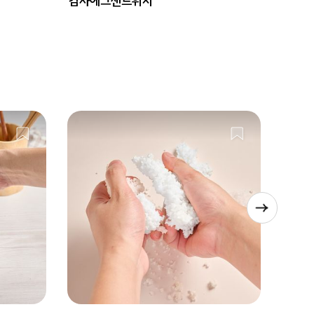
감자에그샌드위치
떡볶