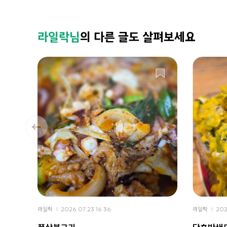
라일락님
의 다른 글도 살펴보세요
라일락
2026.07.23 16:36
라일락
202