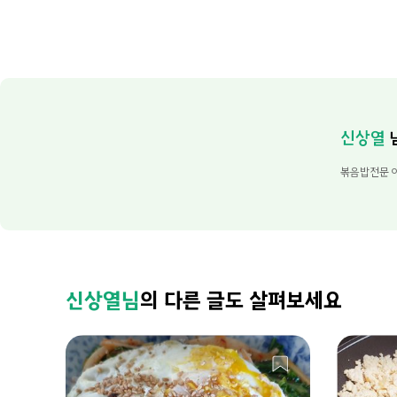
신상열
볶음밥전문 
신상열님
의 다른 글도 살펴보세요