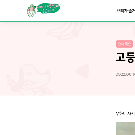
요리가
맛있어지는
부엌
요리가 즐
요리가
건강해지는
부엌
요리해요
요리가
쉬워지는
부엌
고등
2022.08.1
무하나 사서