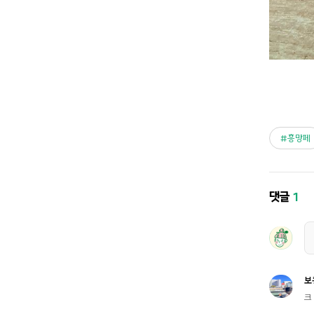
흥망페
댓글
1
보
크