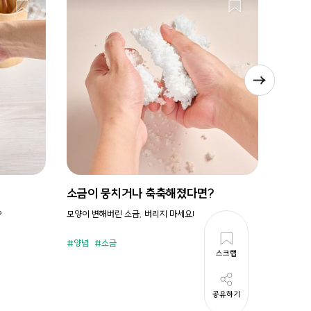
소금이 뭉치거나 축축해졌다면?
시원새
?
모양이 변해버린 소금, 버리지 마세요!
휘리릭 냉
양념
소금
준비시
스크랩
공유하기