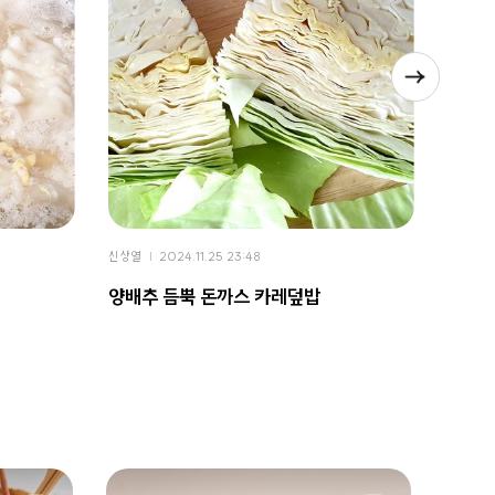
신상열
2024.11.25 23:48
신상열
양배추 듬뿍 돈까스 카레덮밥
어어?