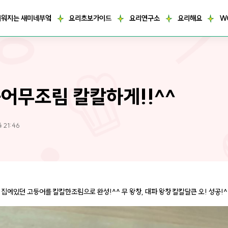
거워지는 새미네부엌
요리초보가이드
요리연구소
요리해요
W
어무조림 칼칼하게!!^^
4 21:46
 집에있던 고등어를 칼칼한조림으로 완성!^^ 무 왕창, 대파 왕창 칼칼달큰 오! 성공!^