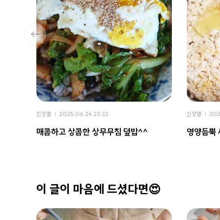
신상열
2025.06.24 23:22
신상열
202
매콤하고 상콤한 상무무침 덮밥^^
영양듬뿍 
이 글이 마음에 드셨다면😍