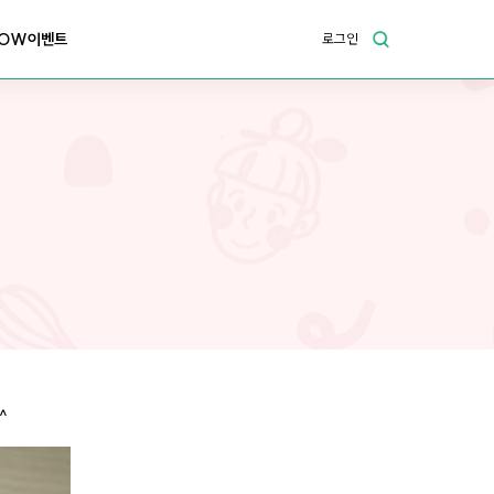
OW이벤트
로그인
^