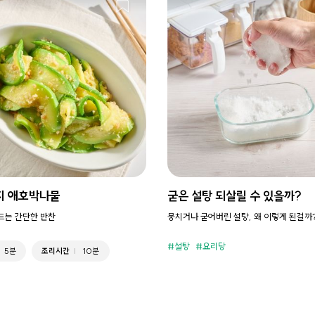
지 애호박나물
굳은 설탕 되살릴 수 있을까?
만드는 간단한 반찬
뭉치거나 굳어버린 설탕, 왜 이렇게 된걸까
설탕
요리당
5분
조리시간
10분