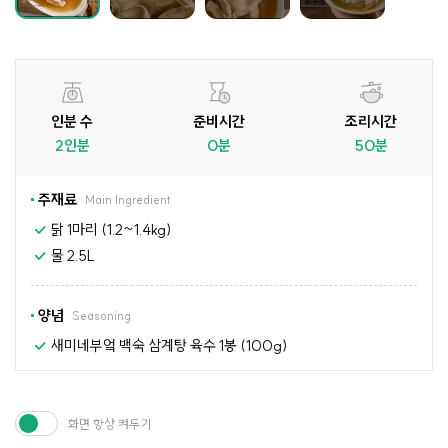
인분 수
준비시간
조리시간
2인분
0분
50분
주재료
Main Ingredient
닭 1마리 (1.2~1.4kg)
물 2.5L
양념
Seasoning
새미네부엌 백숙 삼계탕 육수 1봉 (100g)
화면 항상 켜두기