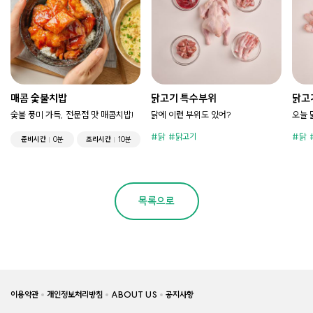
매콤 숯불치밥
닭고기 특수부위
닭고
숯불 풍미 가득, 전문점 맛 매콤치밥!
닭에 이런 부위도 있어?
오늘 
닭
닭고기
닭
준비시간
0분
조리시간
10분
목록으로
이용약관
개인정보처리방침
ABOUT US
공지사항