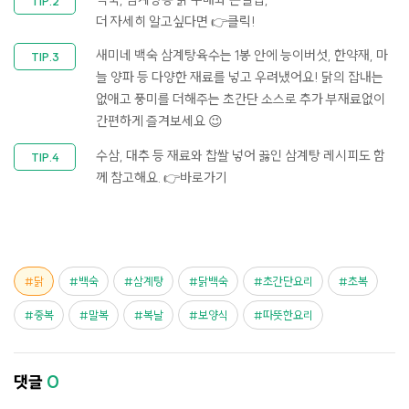
더 자세히 알고싶다면
👉클릭!
새미네 백숙 삼계탕육수는 1봉 안에 능이버섯, 한약재, 마
늘 양파 등 다양한 재료를 넣고 우려냈어요! 닭의 잡내는
없애고 풍미를 더해주는 초간단 소스로 추가 부재료없이
간편하게 즐겨보세요 😉
수삼, 대추 등 재료와 찹쌀 넣어 끓인 삼계탕 레시피도 함
께 참고해요.
👉바로가기
닭
백숙
삼계탕
닭백숙
초간단요리
초복
중복
말복
복날
보양식
따뜻한요리
댓글
0