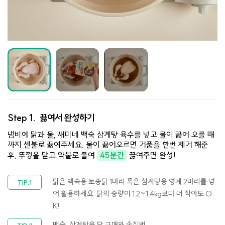
Step 1.
끓여서 완성하기
냄비에 닭과 물, 새미네 백숙 삼계탕 육수를 넣고 물이 끓어 오를 때
까지 센불로 끓여주세요. 물이 끓어오르면 거품을 한번 제거 해준
후, 뚜껑을 닫고 약불로 줄여
45분간
끓여주면 완성!
닭은 백숙용 토종닭 1마리 혹은 삼계탕용 영계 2마리를 넣
어 활용하세요. 닭의 중량이 1.2~1.4kg보다 더 작아도 O
K!
백숙, 삼계탕용 닭 구매와 손질법,