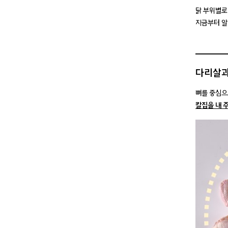
닭 부위별로
지금부터 
다리살과
뼈를 중심으
칼집을 내 