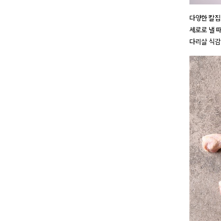
다양한 칼집
세로로 낼 때
다리살 식감