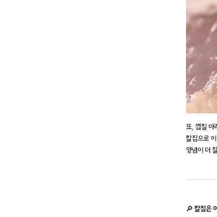
또, 껍질 아
칼집으로 이
양념이 더 
🔎
칼집은 