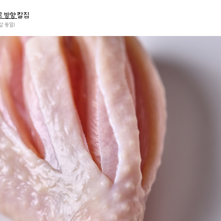
로 방향
칼집
살 동일)