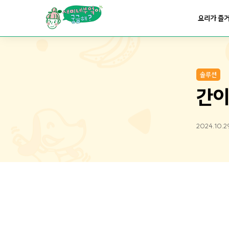
요리가
맛있어지는
부엌
요리가 즐
요리가
건강해지는
부엌
솔루션
요리가
쉬워지는
부엌
간이
2024.10.2