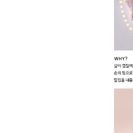
WHY?
살이 껍질에
손의 힘으로
칼집을 내줌