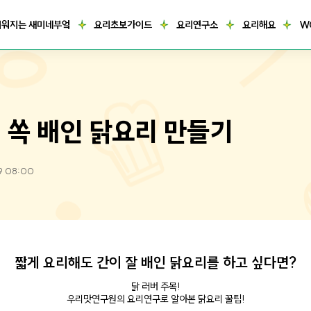
거워지는 새미네부엌
요리초보가이드
요리연구소
요리해요
W
 쏙 배인 닭요리 만들기
9 08:00
짧게 요리해도 간이 잘 배인 닭요리를 하고 싶다면?
닭 러버 주목!
우리맛연구원의 요리연구로 알아본 닭요리 꿀팁!