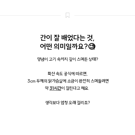
간이 잘 배었다는 것,
어떤 의미일까요?🧐
양념이 고기 속까지 깊이 스며든 상태?
확산 속도 공식에 따르면,
3cm 두께의 닭가슴살에 소금이 완전히 스며들려면
약
31시간
이 걸린다고 해요.
생각보다 엄청 오래 걸리죠?