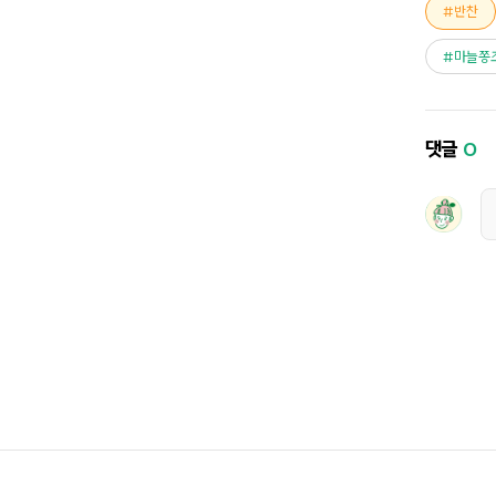
반찬
마늘쫑
댓글
0