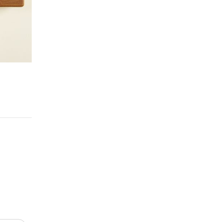
Step 2.
건새우 볶기
건새우는 중불의 마른 팬에 식용유를 두르지 않고 고소한 향이 올라
에 밭쳐 새우가루를 털어주세요.
건새우는 식용유를 두르지 않고 볶았을 때 새우의 향과 풍
새우가루를 털어줘야 완성 요리가 지저분하지 않고 깔끔하