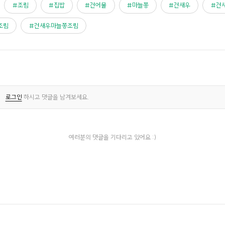
조림
집밥
건어물
마늘쫑
건새우
건
조림
건새우마늘쫑조림
로그인
하시고 댓글을 남겨보세요.
여러분의 댓글을 기다리고 있어요 :)