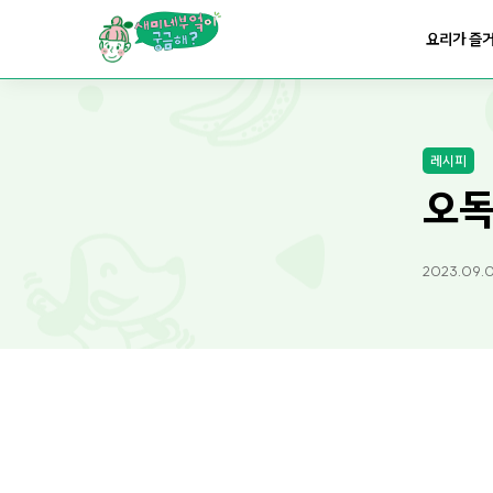
요리가
맛있어지는
부엌
요리가 즐
요리가
건강해지는
부엌
레시피
요리가
쉬워지는
부엌
오독
2023.09.