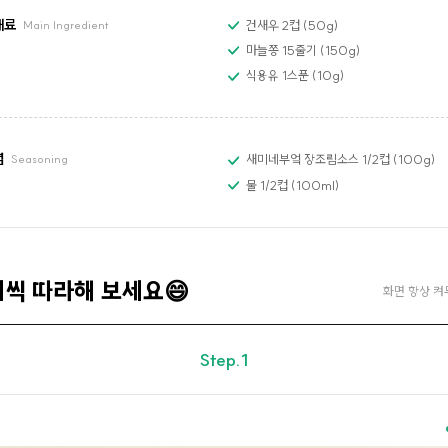
재료
건새우 2컵 (50g)
Main Ingredient
마늘쫑 15줄기 (150g)
식용유 1스푼 (10g)
념
새미네부엌 장조림소스 1/2컵 (100g)
Seasoning
물 1/2컵 (100ml)
계씩 따라해 보세요😄
화면 항상 켜
Step.1