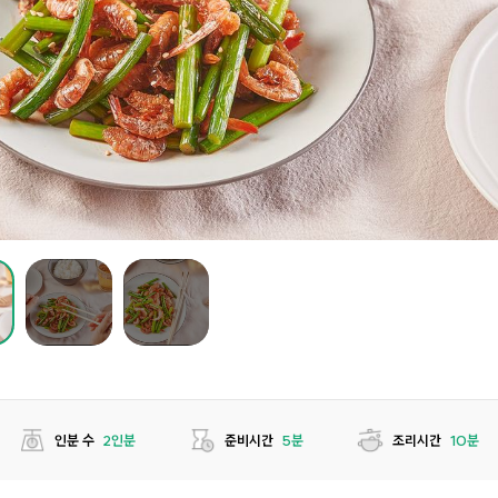
인분 수
2인분
준비시간
5분
조리시간
10분