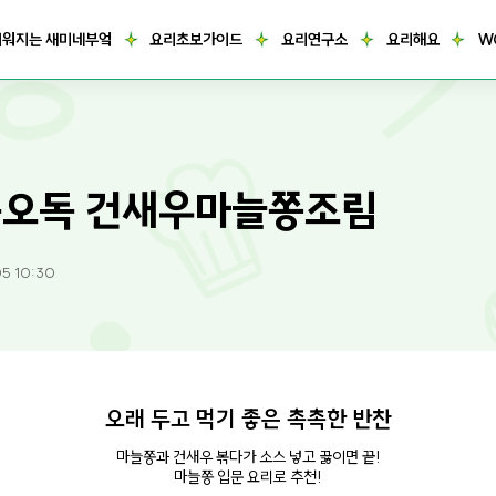
거워지는 새미네부엌
요리초보가이드
요리연구소
요리해요
W
오독 건새우마늘쫑조림
05 10:30
오래 두고 먹기 좋은 촉촉한 반찬
마늘쫑과 건새우 볶다가 소스 넣고 끓이면 끝!
마늘쫑 입문 요리로 추천!