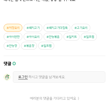
저장요리
돼지고기
돼지고기다짐육
고기요리
아이반찬
아이요리
만능볶음
밀키트
밀프렙
만능장
볶음장
밀프랩
댓글
0
로그인
하시고 댓글을 남겨보세요.
여러분의 댓글을 기다리고 있어요 :)