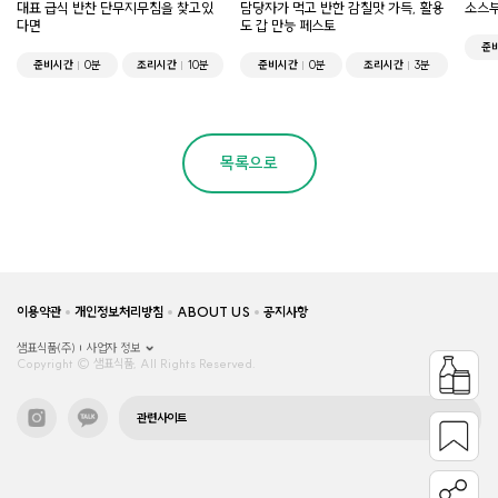
대표 급식 반찬 단무지무침을 찾고있
담당자가 먹고 반한 감칠맛 가득, 활용
소스부
다면
도 갑 만능 페스토
준
준비시간
0분
조리시간
10분
준비시간
0분
조리시간
3분
목록으로
이용약관
개인정보처리방침
ABOUT US
공지사항
샘표식품(주)
사업자 정보
Copyright © 샘표식품, All Rights Reserved.
관련사이트