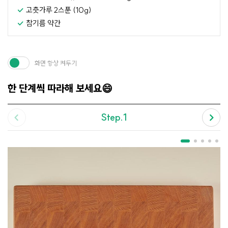
고춧가루 2스푼 (10g)
참기름 약간
화면 항상 켜두기
한 단계씩 따라해 보세요😄
Step.1