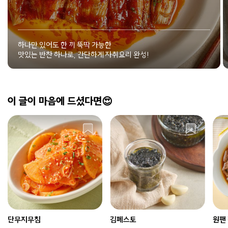
하나만 있어도 한 끼 뚝딱 가능한
맛있는 반찬 하나로, 간단하게 자취요리 완성!
이 글이 마음에 드셨다면😍
단무지무침
김페스토
원팬