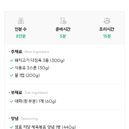
인분 수
준비시간
조리시간
8인분
5분
15분
주재료
Main Ingredient
돼지고기 다짐육 3줌 (300g)
식용유 3스푼 (30g)
물 1컵 (200g)
부재료
Sub Ingredient
대파(흰 부분) 1개 (60g)
양념
Seasoning
샘표 저당 제육볶음 양념 1병 (440g)