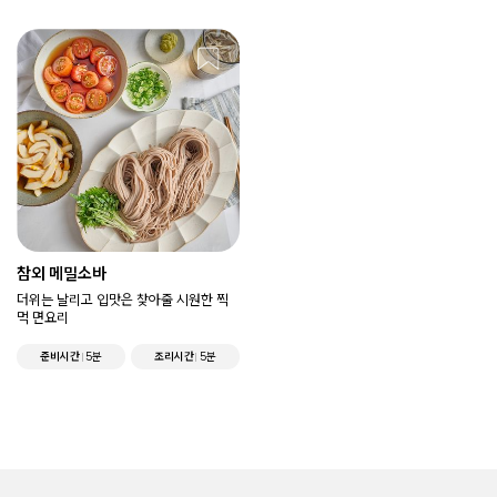
참외 메밀소바
더위는 날리고 입맛은 찾아줄 시원한 찍
먹 면요리
준비시간
5분
조리시간
5분