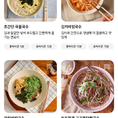
초간단 국물국수
김치비빔국수
김과 달걀만 넣어 부드럽고 간편하게 즐
김치와 간장으로 양념해 더 깔끔하고 맛
기는 면요리
있게
준비시간
5분
조리시간
12분
준비시간
10분
조리시간
15분