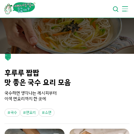
요리가
맛있어지는
부엌
요리가
건강해지는
부엌
요리가
쉬워지는
부엌
후루루 짭짭
맛 좋은 국수 요리 모음
국수하면 생각나는 레시피부터
이색 면요리까지 한 곳에
국수
면요리
소면