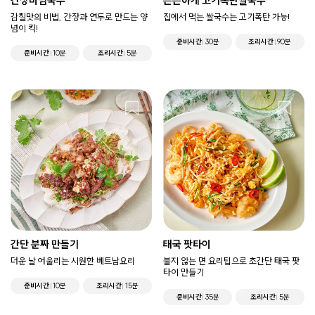
간장비빔국수
든든하게 고기폭탄쌀국수
감칠맛의 비법, 간장과 연두로 만드는 양
집에서 먹는 쌀국수는 고기폭탄 가능!
념이 킥!
준비시간
30분
조리시간
90분
준비시간
10분
조리시간
5분
간단 분짜 만들기
태국 팟타이
더운 날 어울리는 시원한 베트남요리
불지 않는 면 요리팁으로 초간단 태국 팟
타이 만들기
준비시간
10분
조리시간
15분
준비시간
35분
조리시간
5분