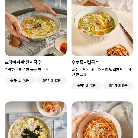
포장마차맛 잔치국수
후루룩- 칼국수
깔끔하고 따뜻한 국물 한 그릇
육수는 쉽게 내고 채소의 담백한 맛은 살
린 한 그릇
준비시간
10분
조리시간
10분
준비시간
10분
조리시간
15분