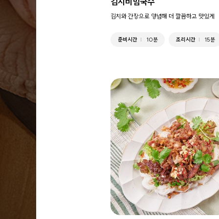
김치비빔국수
김치와 간장으로 양념해 더 깔끔하고 맛있게
준비시간
10분
조리시간
15분