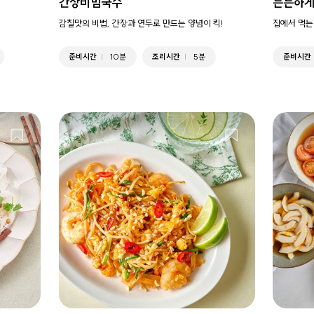
간장비빔국수
든든하게
감칠맛의 비법, 간장과 연두로 만드는 양념이 킥!
집에서 먹는
준비시간
10분
조리시간
5분
준비시간