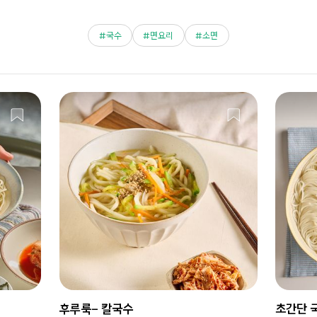
국수
면요리
소면
후루룩- 칼국수
초간단 