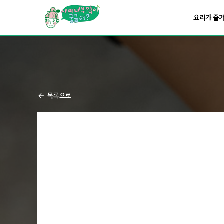
요리가
맛있어지는
부엌
요리가 즐
요리가
건강해지는
부엌
요리가
쉬워지는
부엌
목록으로