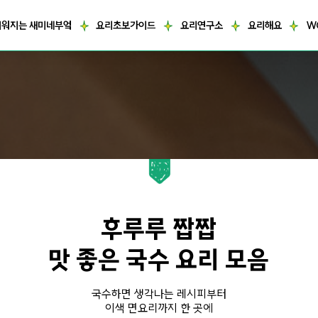
거워지는 새미네부엌
요리초보가이드
요리연구소
요리해요
W
후루루 짭짭
맛 좋은 국수 요리 모음
국수하면 생각나는 레시피부터
이색 면요리까지 한 곳에