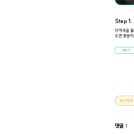
Step 1.
미역국을 끓
도면 충분히
미역국
댓글
1