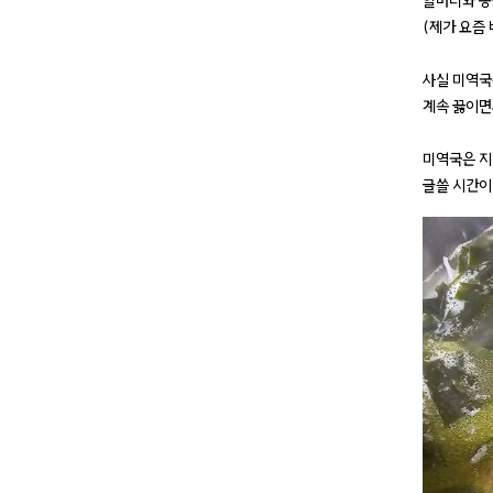
할머니와 동
(제가 요즘
사실 미역국
계속 끓이면
미역국은 지
글쓸 시간이