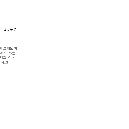
Step 2.
고기 볶기!
~ 30분정
미역국을 끓이려고보니, 국거리가 없었어요 ㅠ 그리고 저는 할머니가
다져둔 다진소고기를 미역국에 이용했답니다. 다진소고기를 들기름
가 그때도 미
들기름에 볶아주셔야 국물이 더 맛있는거 같아요! 제가 
 써먹고있는
나고, 어머니
하세요!