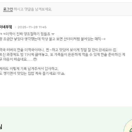
로그인
하시고 댓글을 남겨보세요.
미네부엌
2025-11-28 11:45
ㅋㅋ미역이 진짜 양조절하기 힘들죠 ㅠ
명 조금만 넣었다 생각했는데 막상 불고 보면 산더미처럼 불어있는 매직-⭐
역국 러버의 한솥 미역국이라니, 찐~하고 맛있어 보이게 정말 잘 만드셨네요!!!! 👏
쁘신 와중에도 밤 11시에 끓여놓고, 또 가족들이 든든하게 먹을 수 있게 한솥 준비하신 게
 마음이 따숩네요.......🥹
게라도 이렇게 기록 남겨주셔서 감사하고,
도 챙기면서 맛있는 집밥 계속 즐기세요! 💛🙏
님