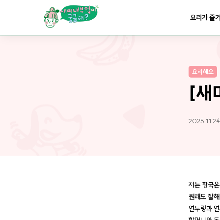
요리가
맛있어지는
부엌
요리가 즐
요리가
건강해지는
부엌
요리해요
요리가
쉬워지는
부엌
[새
2025.11.24
저는 장국은
원래도 잘해
연두링과 연