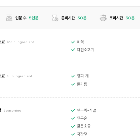
인분 수
5인분
준비시간
30분
조리시간
30분
재료
미역
Main Ingredient
다진소고기
재료
양파1개
Sub Ingredient
들기름
념
연두링-사골
Seasoning
연두순
굵은소금
국간장