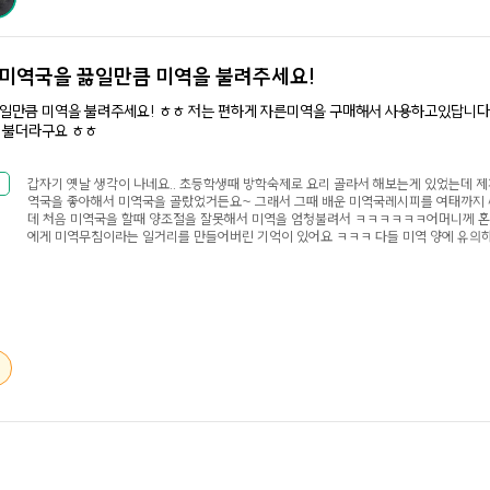
미역국을 끓일만큼 미역을 불려주세요!
일만큼 미역을 불려주세요! ㅎㅎ 저는 편하게 자른미역을 구매해서 사용하고있답니다
 불더라구요 ㅎㅎ
갑자기 옛날 생각이 나네요.. 초등학생때 방학숙제로 요리 골라서 해보는게 있었는데 제
역국을 좋아해서 미역국을 골랐었거든요~ 그래서 그때 배운 미역국레시피를 여태까지
데 처음 미역국을 할때 양조절을 잘못해서 미역을 엄청불려서 ㅋㅋㅋㅋㅋㅋ어머니께 혼
에게 미역무침이라는 일거리를 만들어버린 기억이 있어요 ㅋㅋㅋ 다들 미역 양에 유의