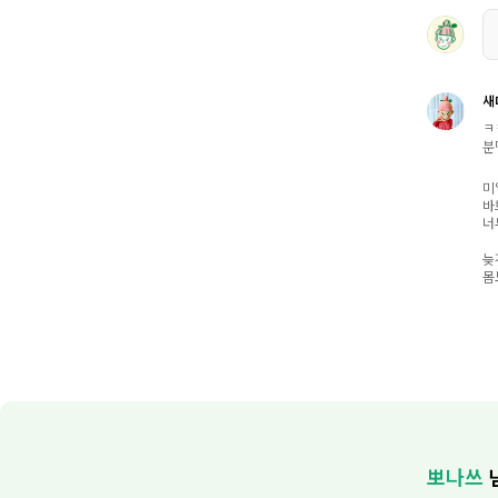
새
ㅋ
분
미
바
너무
늦
몸
뽀나쓰