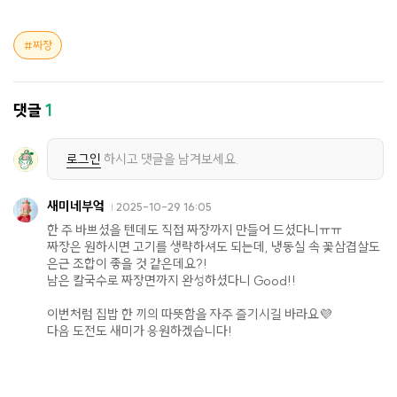
짜장
댓글
1
로그인
하시고 댓글을 남겨보세요.
새미네부엌
2025-10-29 16:05
한 주 바쁘셨을 텐데도 직접 짜장까지 만들어 드셨다니ㅠㅠ
짜장은 원하시면 고기를 생략하셔도 되는데, 냉동실 속 꽃삼겹살도
은근 조합이 좋을 것 같은데요?!
남은 칼국수로 짜장면까지 완성하셨다니 Good!!
이번처럼 집밥 한 끼의 따뜻함을 자주 즐기시길 바라요💜
다음 도전도 새미가 응원하겠습니다!