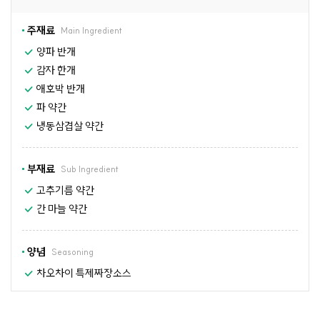
주재료
Main Ingredient
양파 반개
감자 한개
애호박 반개
파 약간
냉동삼겹살 약간
부재료
Sub Ingredient
고추기름 약간
간 마늘 약간
양념
Seasoning
차오차이 특제짜장소스