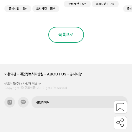
준비시간
5분
조리시간
15분
준비시간
5분
조리시간
15분
준
목록으로
이용약관
개인정보처리방침
ABOUT US
공지사항
샘표식품(주)
사업자 정보
Copyright © 샘표식품, All Rights Reserved.
관련사이트