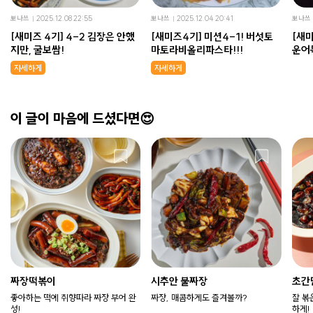
뽀나쓰
2025.12.08 22:55
뽀나쓰
2025.12.04 20:41
뽀나쓰
[새미즈 4기] 4-2 김장은 안했
[새미즈4기] 미션4-1! 버섯토
[새미
지만, 굴보쌈!
마토라비올리파스타!!!
운어
자세하게
자세하게
이 글이 마음에 드셨다면😍
짜장떡볶이
시추안 불짜장
초간
좋아하는 떡에 취향따라 짜장 부어 완
짜장, 매콤하게도 즐겨볼까?
잘 볶
성!
하게!