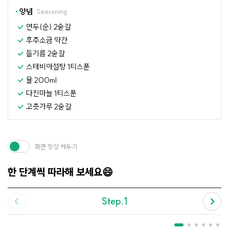
양념
Seasoning
연두(순) 2숟갈
후추소금 약간
들기름 2숟갈
스테비아설탕 1티스푼
물 200ml
다진마늘 1티스푼
고춧가루 2숟갈
화면 항상 켜두기
한 단계씩 따라해 보세요😄
Step.1