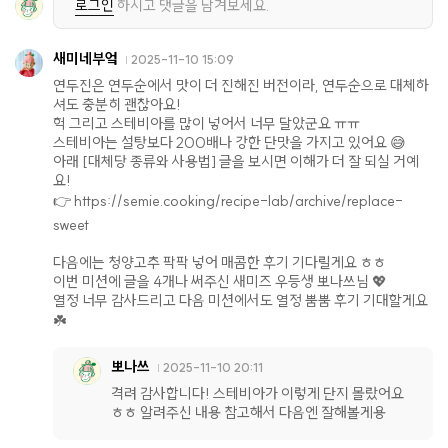
로그인
하시고 댓글을 남겨보세요.
새미네부엌
2025-11-10 15:09
연두진은 연두순에서 맛이 더 진해진 버전이라, 연두순으로 대체하
셔도 충분히 괜찮아요!
헉 그리고 스테비아를 많이 넣어서 너무 달았군요 ㅠㅠ
스테비아는 설탕보다 200배나 강한 단맛을 가지고 있어요 😅
아래 [대체당 종류와 사용법] 글을 보시면 이해가 더 잘 되실 거예
요!
👉 https://semie.cooking/recipe-lab/archive/replace-
sweet
다음에는 청양고추 팍팍 넣어 매콤한 후기 기다릴게요 ㅎㅎ
이번 미션에 글을 4개나 써주신 새미즈 우등생 뽀나쓰님 💖
열정 너무 감사드리고 다음 미션에서도 열정 뿜뿜 후기 기대할게요
☘️
뽀나쓰
2025-11-10 20:11
격려 감사합니다! 스테비아가 이렇게 단지 몰랐어요
ㅎㅎ 알려주신 내용 참고해서 다음엔 잘해볼게용