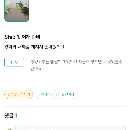
Step 1.
야채 준비
양파와 대파를 채쳐서 준비했어요
청양고추는 맵찔이가 있어서 뺐는데 넣으면 더 맛있을것
같아요
두부두루치기
건강식단
건강식
댓글
1