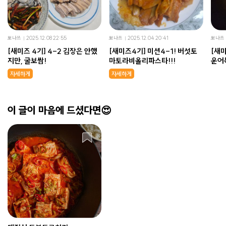
뽀나쓰
2025.12.08 22:55
뽀나쓰
2025.12.04 20:41
뽀나쓰
[새미즈 4기] 4-2 김장은 안했
[새미즈4기] 미션4-1! 버섯토
[새미
지만, 굴보쌈!
마토라비올리파스타!!!
운어
자세하게
자세하게
이 글이 마음에 드셨다면😍