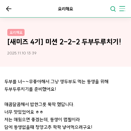
요리해요
요리해요
[새미즈 4기] 미션 2-2-2 두부두루치기!
2025.11.10 13:39
두부를 너~~무좋아해서 그냥 생두부도 먹는 동생을 위해
두부두루치기를 준비했어요!
매콤달콤해서 밥한그릇 뚝딱 했답니다.
너무 맛있었어요 ㅎㅎ
저는 매웠으면 좋겠는데, 동생이 맵찔이라
담에 동생없을때 청양고추 팍팍 넣어먹으려구요!