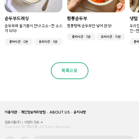
순두부드레싱
짬뽕순두부
냉털
순두부와 들기름이 만나 고소~한 소스
짬뽕탕에 순두부만 넣어 완성!
우리집
가 되다!
진~한
준비시간
5분
조리시간
10분
준비시간
0분
조리시간
5분
준
목록으로
이용약관
개인정보처리방침
ABOUT US
공지사항
샘표식품(주)
사업자 정보
Copyright © 샘표식품, All Rights Reserved.