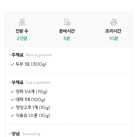
인분 수
준비시간
조리시간
2인분
5분
10분
주재료
Main Ingredient
두부 1모 (300g)
부재료
Sub Ingredient
양파 1/4개 (70g)
대파 1대 (100g)
청양고추 1개 (10g)
식용유 1스푼 (10g)
양념
Seasoning