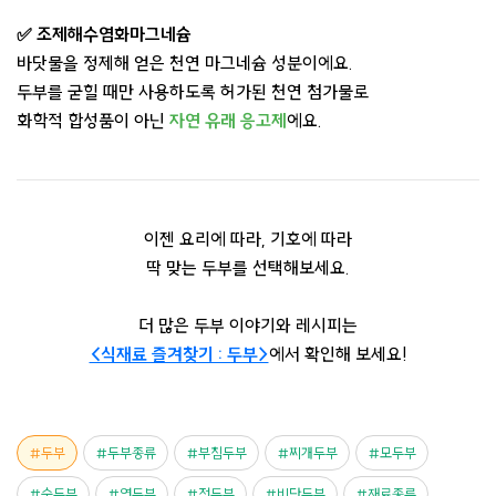
✅ 조제해수염화마그네슘
바닷물을 정제해 얻은 천연 마그네슘 성분이에요.
두부를 굳힐 때만 사용하도록 허가된 천연 첨가물로
화학적 합성품이 아닌
자연 유래 응고제
에요.
이젠 요리에 따라, 기호에 따라
딱 맞는 두부를 선택해보세요.
더 많은 두부 이야기와 레시피는
<식재료 즐겨찾기 : 두부>
에서 확인해 보세요!
두부
두부종류
부침두부
찌개두부
모두부
순두부
연두부
전두부
비단두부
재료종류