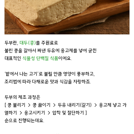
두부란,
대두(콩)
를 주원료로
불린 콩을 갈아서 짜낸 두유에 응고제를 넣어 굳힌
대표적인
식물성 단백질 식품
이에요.
‘밭에서 나는 고기’로 불릴 만큼 영양이 풍부하고,
조리법에 따라 다채로운 맛과 식감을 자랑하죠.
두부의 제조 과정은
[ 콩 불리기 → 콩 끓이기 → 두유 내리기(갈기) → 응고제 넣고 가
열하기 → 응고시키기 → 압착 및 절단하기 ]
순으로 진행되는데요.