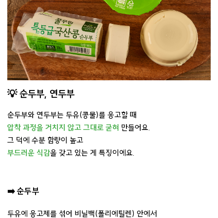
💡 순두부, 연두부
순두부와 연두부는 두유(콩물)를 응고할 때
압착 과정을 거치지 않고 그대로 굳혀
만들어요.
그 덕에 수분 함량이 높고
부드러운 식감
을 갖고 있는 게 특징이에요.
➡️ 순두부
두유에 응고제를 섞어 비닐백(폴리에틸렌) 안에서