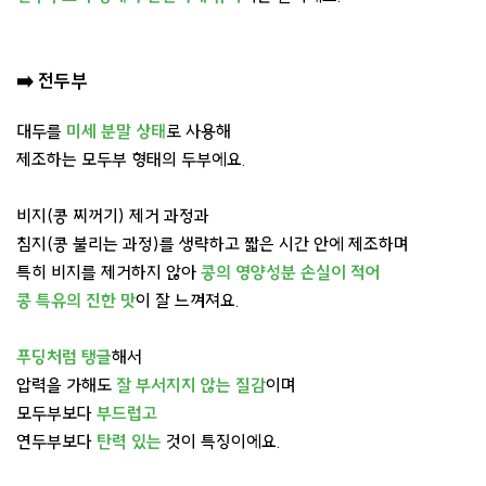
➡️
전두부
대두를
미세 분말 상태
로 사용해
제조하는 모두부 형태의 두부에요.
비지(콩 찌꺼기) 제거 과정과
침지(콩 불리는 과정)를 생략하고 짧은 시간 안에 제조하며
특히 비지를 제거하지 않아
콩의 영양성분 손실이 적어
콩 특유의 진한 맛
이 잘 느껴져요.
푸딩처럼 탱글
해서
압력을 가해도
잘 부서지지 않는 질감
이며
모두부보다
부드럽고
연두부보다
탄력 있는
것이 특징이에요.