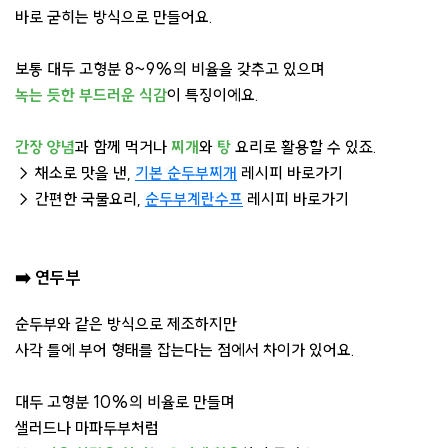
바로 굳히는 방식으로 만들어요.
보통 대두 고형분 8~9%의 비율을 갖추고 있으며
녹는 듯한 부드러운 식감
이 특징이에요.
간장 양념
과 함께 먹거나
찌개
와
탕
요리로 활용할 수 있죠.
→ 채소로 맛을 낸,
기본 순두부찌개
레시피 바로가기
→ 간편한 국물요리,
순두부계란수프
레시피 바로가기
➡️
연두부
순두부와 같은 방식으로 제조하지만
사각 틀에 부어 형태를 잡는다는 점에서 차이가 있어요.
대두 고형분 10%의 비율로 만들며
샐러드나 마파두부처럼