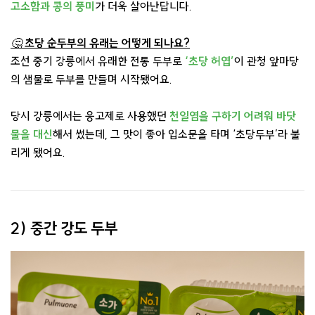
고소함과 콩의 풍미
가 더욱 살아난답니다.
🤔
초당 순두부의 유래는 어떻게 되나요?
조선 중기 강릉에서 유래한 전통 두부로
‘초당 허엽’
이 관청 앞마당
의 샘물로 두부를 만들며 시작됐어요.
당시 강릉에서는 응고제로 사용했던
천일염을 구하기 어려워
바닷
물을 대신
해서 썼는데, 그 맛이 좋아 입소문을 타며 ‘초당두부’라 불
리게 됐어요.
2) 중간 강도 두부