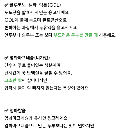
✅ 글루코노-델타-락톤(GDL)
포도당을 발효시켜 만든 응고제예요.
GDL이 물에 녹으며 글로콘산으로
변화하는 과정에서 두유액을 응고시켜요.
연두부나 순두부 또는 보다
부드러운 두부를 만들 때
사용해요.
✅ 염화마그네슘(니가린)
간수에 주로 들어있는 성분이며
단시간에 콩 단백질을 굳힐 수 있어요.
고소한 맛
이 살아나지만
압착시 물이 잘 빠지지 않는다는 특성이 있어요.
✅ 염화칼슘
염화마그네슘과 유사한 응고제에요.
염화마그네슘으로 만든 두부보다는 맛이 덜하지만