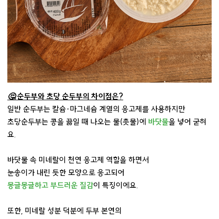
🤔 순두부와 초당 순두부의 차이점은?
일반 순두부는 칼슘·마그네슘 계열의 응고제를 사용하지만
초당순두부는 콩을 끓일 때 나오는 물(촛물)에
바닷물
을 넣어 굳혀
요.
바닷물 속 미네랄이 천연 응고제 역할을 하면서
눈송이가 내린 듯한 모양으로 응고되어
몽글몽글하고 부드러운 질감
이 특징이에요.
또한, 미네랄 성분 덕분에 두부 본연의