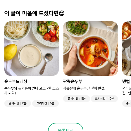
이 글이 마음에 드셨다면😍
순두부드레싱
짬뽕순두부
냉털
순두부와 들기름이 만나 고소~한 소스
짬뽕탕에 순두부만 넣어 완성!
우리집
가 되다!
진~한
준비시간
5분
조리시간
10분
준비시간
0분
조리시간
5분
준
목록으로