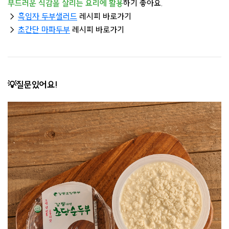
부드러운 식감을
살리는 요리에 활용
하기 좋아요.
→
흑임자 두부샐러드
레시피 바로가기
→
초간단 마파두부
레시피 바로가기
💡질문있어요!