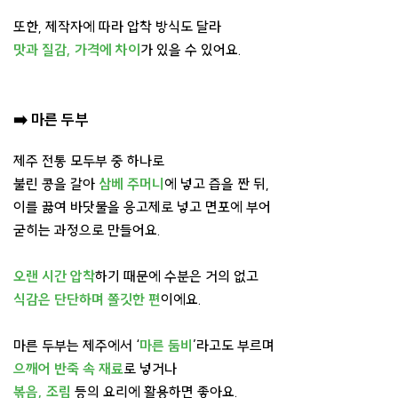
또한, 제작자에 따라 압착 방식도 달라
맛과 질감, 가격에 차이
가 있을 수 있어요.
➡️
마른 두부
제주 전통 모두부 중 하나로
불린 콩을 갈아
삼베 주머니
에 넣고 즙을 짠 뒤,
이를 끓여 바닷물을 응고제로 넣고 면포에 부어
굳히는 과정으로 만들어요.
오랜 시간 압착
하기 때문에 수분은 거의 없고
식감은 단단하며 쫄깃한 편
이에요.
마른 두부는 제주에서 ‘
마른 둠비
’라고도 부르며
으깨어 반죽 속 재료
로 넣거나
볶음, 조림
등의 요리에 활용하면 좋아요.