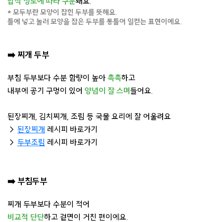
압착 정도에 따라 구분
돼요.
* 모두부란 모양이 잡힌 두부를 뜻해요.
틀에 넣고 눌러 모양을 잡은 두부를 통틀어 일컫는 표현이에요.
➡️
찌개 두부
부침 두부보다 수분 함량이 높아
촉촉
하고
내부에 공기 구멍이 있어
양념이 잘 스며
들어요.
된장찌개, 김치찌개, 조림 등 국물 요리에 잘 어울려요
→
된장찌개
레시피 바로가기
→
두부조림
레시피 바로가기
➡️
부침두부
찌개 두부보다 수분이 적어
비교적 단단
하고 겉면이 거친 편이에요.