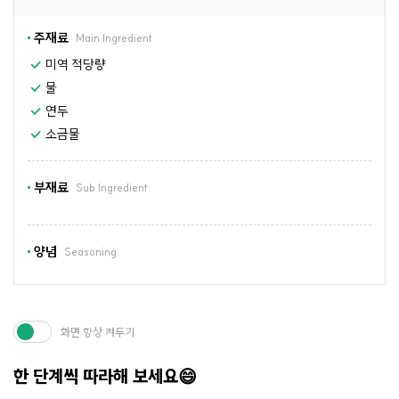
주재료
Main Ingredient
미역 적당량
물
연두
소금물
부재료
Sub Ingredient
양념
Seasoning
화면 항상 켜두기
한 단계씩 따라해 보세요😄