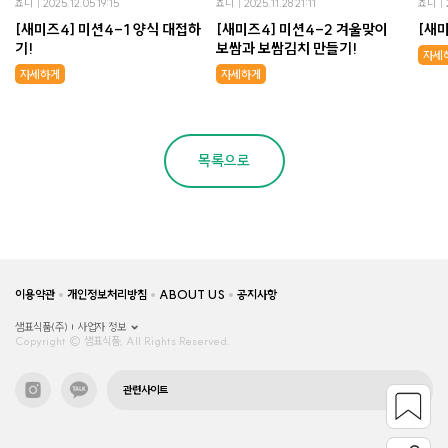
죠니
2025.12.05 19:15
죠니
2025.11.28 21:11
죠니
[새미즈4] 미션4-1 양식 대접하
[새미즈4] 미션4-2 겨울맞이
[새
기!
보쌈과 보쌈김치 만들기!
자세
자세하게
자세하게
목록으로
이용약관
개인정보처리방침
ABOUT US
공지사항
샘표식품(주)
사업자 정보
Copyright © 샘표식품, All Rights Reserved.
관련사이트