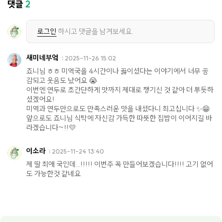
댓글
2
로그인
하시고 댓글을 남겨보세요.
새미네부엌
2025-11-26 15:02
죠니님 ㅎㅎ 미역국을 4시간이나 끓이셨다는 이야기에서 너무 공
감되고 웃음도 났어요 😭
이번엔 연두로 초간단하게 맛까지 제대로 챙기신 것 같아 더 뿌듯하
셨겠어요!
미역과 연두만으로도 만족스러운 맛을 내셨다니 최고십니다 ✨😁
앞으로도 죠니님 식탁에 자신감 가득한 따뜻한 집밥이 이어지길 바
라겠습니다~!!💛
이소라
2025-11-24 13:40
제 딸 최애 국인데...!!!!! 이번주 꼭 만들어보겠습니다!!!! 고기 없어
도 가능한것 같네요