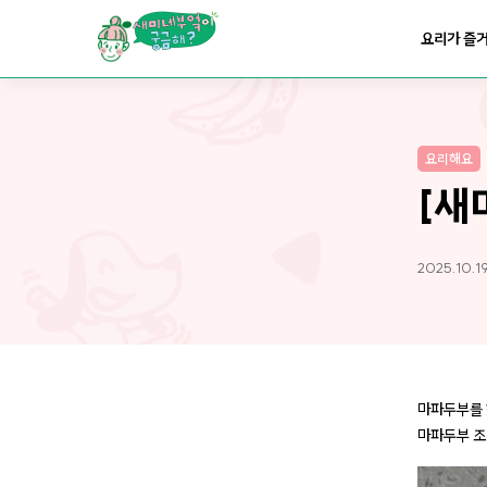
요리가
맛있어지는
부엌
요리가 즐
요리가
건강해지는
부엌
요리해요
요리가
쉬워지는
부엌
[새
2025.10.1
마파두부를 
마파두부 조