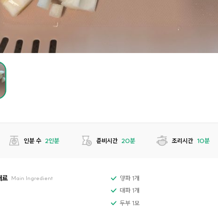
인분 수
2인분
준비시간
20분
조리시간
10분
재료
양파 1개
Main Ingredient
대파 1개
두부 1모