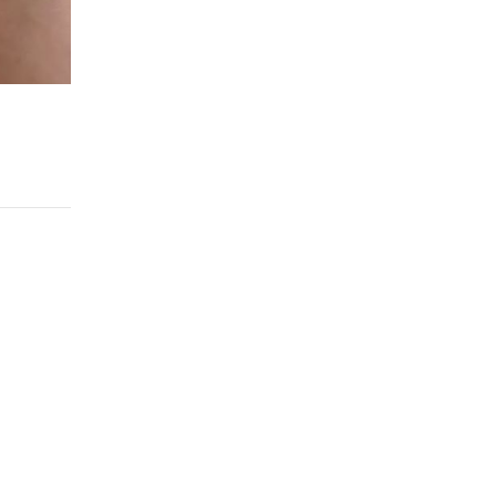
Step 2.
양파 둥글게 원형 썰기
두께가 일정하진 않지만 둥글게 원형 썰기를 해줘요
눈에 눈물이 날 수도 있어요🥹