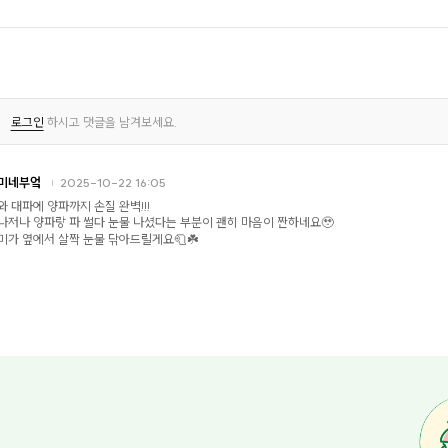
로그인
하시고 댓글을 남겨보세요.
미네부엌
2025-10-22 16:05
와 대파에 양파까지 손질 완벽!!!
나저나 양파랑 파 썰다 눈물 나셨다는 부분이 괜히 마음이 짠하네요🥹
미가 옆에서 살짝 눈물 닦아드릴게요🧻☘️