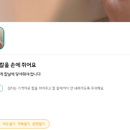
칼을 손에 쥐어요
게 칼날에 닿아줘야 합니다
검지는 기역자로 칼을 쥐어주고 칼 밑에까지 안 내려가도록 주의해요
기, 어슷썰기, 깍뚝썰기, 원형썰기