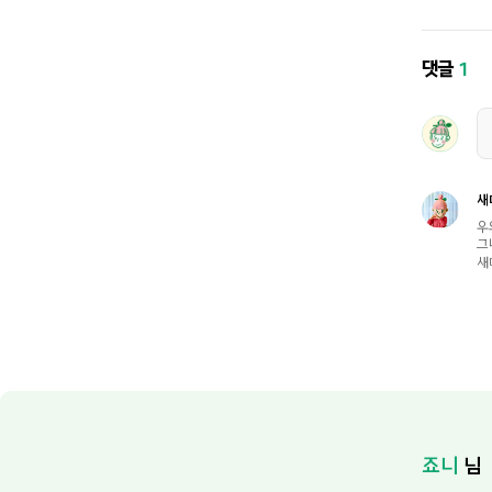
댓글
1
새
우
그
새
죠니
님