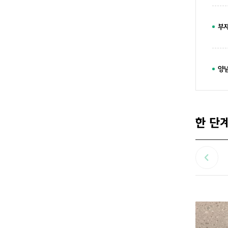
부
양
한 단