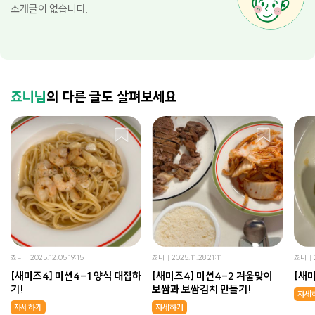
소개글이 없습니다.
죠니님
의 다른 글도 살펴보세요
죠니
2025.12.05 19:15
죠니
2025.11.28 21:11
죠니
[새미즈4] 미션4-1 양식 대접하
[새미즈4] 미션4-2 겨울맞이
[새
기!
보쌈과 보쌈김치 만들기!
자세
자세하게
자세하게