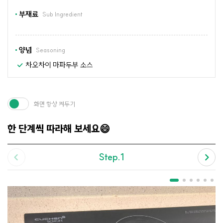
부재료
Sub Ingredient
양념
Seasoning
차오차이 마파두부 소스
화면 항상 켜두기
한 단계씩 따라해 보세요😄
Step.1