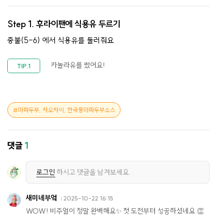
Step 1.
후라이팬에 식용유 두르기
중불(5-6) 에서 식용유를 둘러줘요
카놀라유를 썼어요!
마파두부, 차오차이, 한국풍마파두부소스
댓글
1
로그인
하시고 댓글을 남겨보세요.
새미네부엌
2025-10-22 16:15
WOW! 비주얼이 정말 완벽해요✨ 첫 도전부터 성공하셨네요 👏