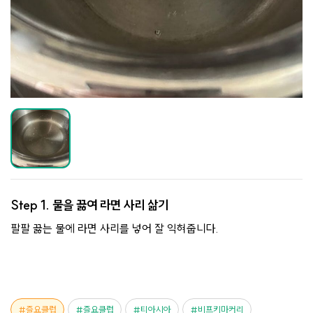
Step 1.
물을 끓여 라면 사리 삶기
팔팔 끓는 물에 라면 사리를 넣어 잘 익혀줍니다.
즐요클럽
즐요클럽
티아시아
비프키마커리