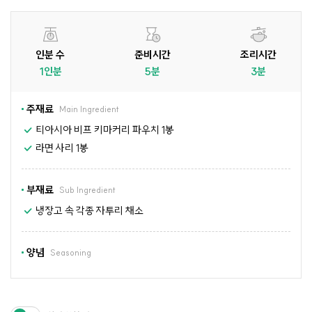
인분 수
준비시간
조리시간
1인분
5분
3분
주재료
Main Ingredient
티아시아 비프 키마커리 파우치 1봉
라면 사리 1봉
부재료
Sub Ingredient
냉장고 속 각종 자투리 채소
양념
Seasoning