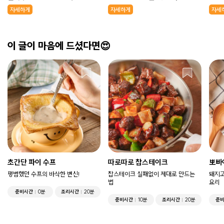
쉽게 완성하는 고기폭탄 쌀국수
추무침
하는
자세하게
자세하게
자세
이 글이 마음에 드셨다면😍
초간단 파이 수프
따로따로 찹스테이크
뽀빠
평범했던 수프의 바삭한 변신!
찹스테이크 실패없이 제대로 만드는
돼지고
법
요리
준비시간
0분
조리시간
20분
준비시간
10분
조리시간
20분
준