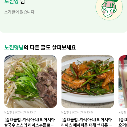
노진형
님
소개글이 없습니다.
노진형님
의 다른 글도 살펴보세요
노진형
2024.09.19 10:51
노진형
2024.09.19 10:39
노진형
[즐요클럽::아시아식] 티아시아
[즐요클럽::아시아식] 티아시아
[즐
쌀국수 소스와 라이스누들로 손
라이스 페이퍼를 더해 색다른 부
요거