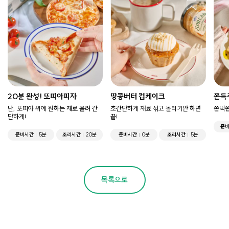
20분 완성! 또띠아피자
땅콩버터 컵케이크
쫀득
난, 또띠아 위에 원하는 재료 올려 간
초간단하게 재료 섞고 돌리기만 하면
쫀떡쫀
단하게!
끝!
준
준비시간
5분
조리시간
20분
준비시간
0분
조리시간
5분
목록으로