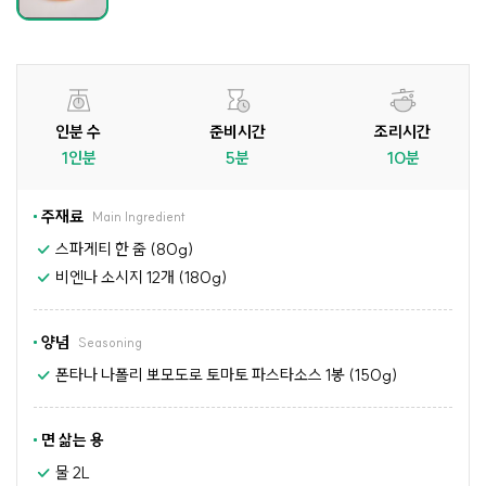
인분 수
준비시간
조리시간
1인분
5분
10분
주재료
Main Ingredient
스파게티 한 줌 (80g)
비엔나 소시지 12개 (180g)
양념
Seasoning
폰타나 나폴리 뽀모도로 토마토 파스타소스 1봉 (150g)
면 삶는 용
물 2L