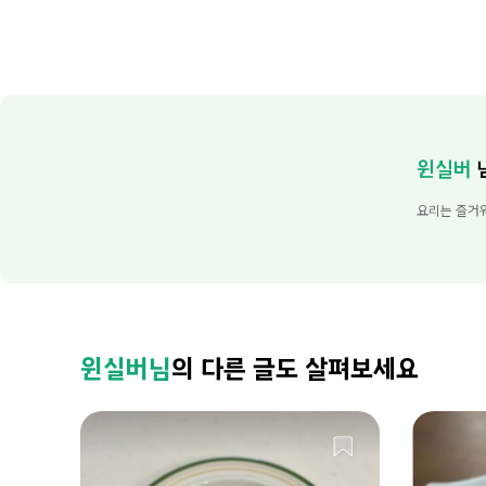
윈실버
요리는 즐거워
윈실버님
의 다른 글도 살펴보세요