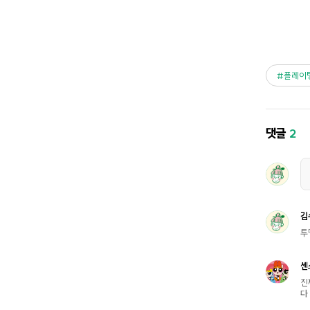
플레이
댓글
2
김
투
센
진
다