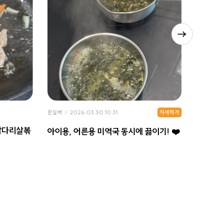
자세하게
윈실버
2026.03.30 10:31
윈실버
닭다리살볶
빨간 
아이용, 어른용 미역국 동시에 끓이기! ❤️