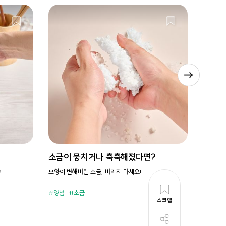
소금이 뭉치거나 축축해졌다면?
시원새
?
모양이 변해버린 소금, 버리지 마세요!
휘리릭 냉
양념
소금
준비시
스크랩