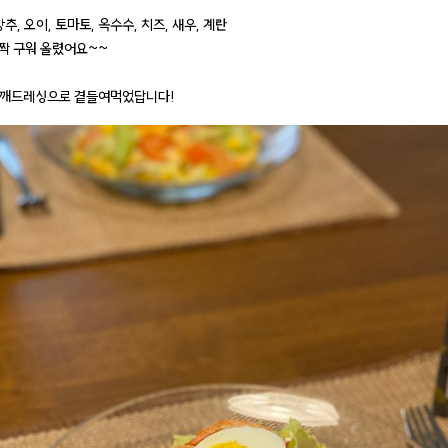
양상추, 오이, 토마토, 옥수수, 치즈, 새우, 계란
살짝 구워 올렸어요~~
참깨드레싱으로 곁들여먹었답니다!