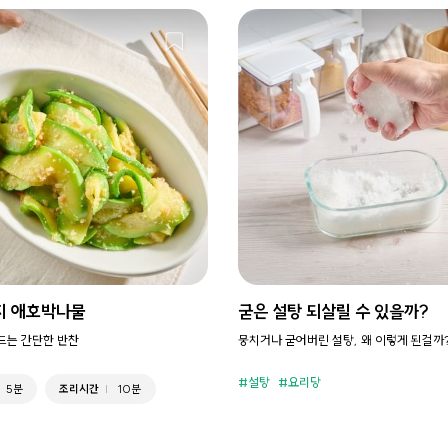
지 애호박나물
굳은 설탕 되살릴 수 있을까?
만드는 간단한 반찬
뭉치거나 굳어버린 설탕, 왜 이렇게 된걸까
설탕
요리당
5분
조리시간
10분