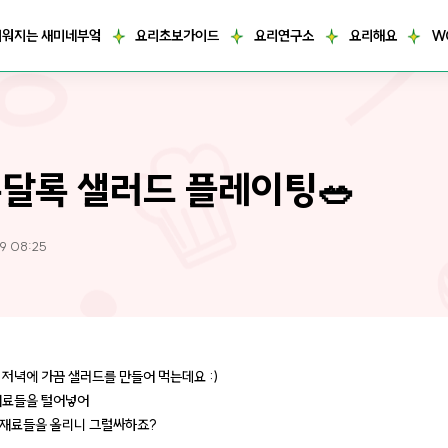
거워지는 새미네부엌
요리초보가이드
요리연구소
요리해요
W
달록 샐러드 플레이팅🥗
9 08:25
 저녁에 가끔 샐러드를 만들어 먹는데요 :)
재료들을 털어넣어
재료들을 올리니 그럴싸하죠?