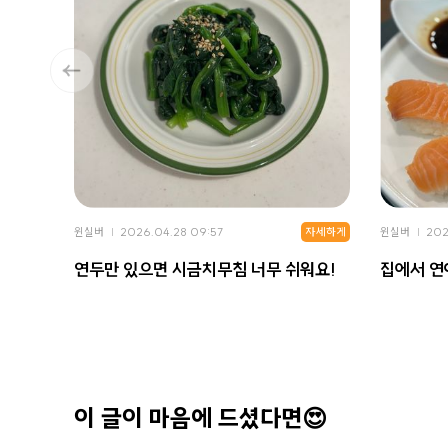
자세하게
윈실버
2026.04.28 09:57
윈실버
202
연두만 있으면 시금치무침 너무 쉬워요!
집에서 연
이 글이 마음에 드셨다면😍