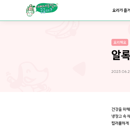
요리가
맛있어지는
부엌
요리가 즐
요리가
건강해지는
부엌
요리해요
요리가
쉬워지는
부엌
알록
2023.06.2
건강을 위해
냉장고 속 
컬러풀하게 