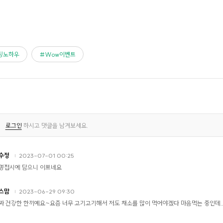
팅노하우
Wow이벤트
로그인
하시고 댓글을 남겨보세요.
수정
2023-07-01 00:25
명접시에 담으니 이쁘네요
스맘
2023-06-29 09:30
짜 건강한 한끼예요~요즘 너무 고기고기해서 저도 채소를 많이 먹어야겠다 마음먹는 중인데.