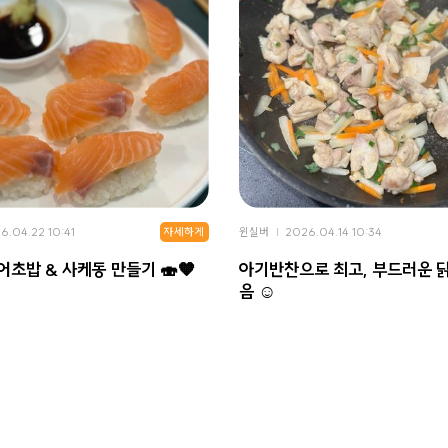
자세하게
6.04.22 10:41
윈실버
2026.04.14 10:34
어초밥 & 사케동 만들기 🍣🧡
아기반찬으로 최고, 부드러운 
음 ☺️