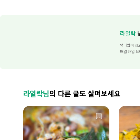
라일락
엄마밥이 최
매일 매일 요
라일락님
의 다른 글도 살펴보세요