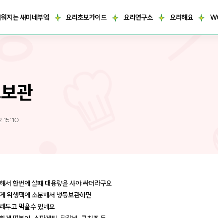
거워지는 새미네부엌
요리초보가이드
요리연구소
요리해요
W
즈보관
2 15:10
해서 한번에 살때 대용량을 사야 싸더라구요
게 위생팩에 소분해서 냉동보관하면
래두고 먹을수 있네요.