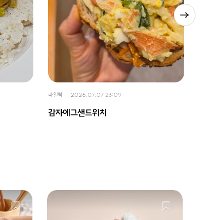
라일락
2026.07.07 23:09
라일락
감자에그샌드위치
떡볶