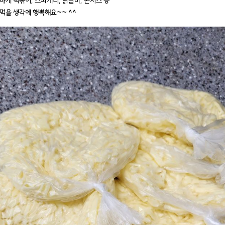
하게 떡볶이, 스파게티, 닭갈비, 콘치즈 등
먹을 생각에 행뽁해요~~ ^^