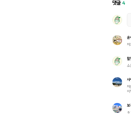
댓글
4
윤
저
랄
소
사
저
이
보
ㅎ