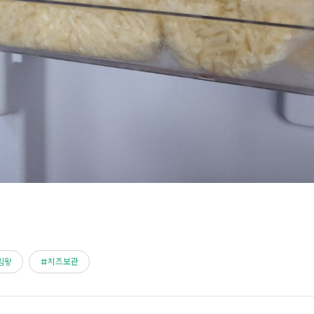
림왕
치즈보관