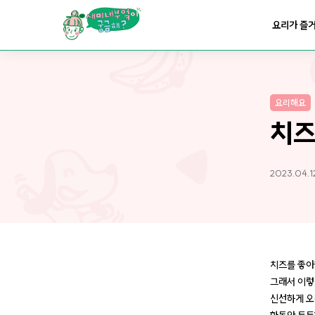
요리가
맛있어지는
부엌
요리가 즐
요리가
건강해지는
부엌
요리해요
요리가
쉬워지는
부엌
치
2023.04.1
치즈를 좋아
그래서 이렇
신선하게 오