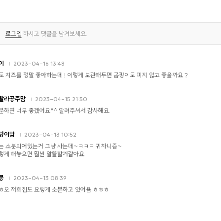
로그인
하시고 댓글을 남겨보세요.
이
2023-04-16 13:48
도 치즈를 정말 좋아하는데 ! 이렇게 보관해두면 곰팡이도 피지 않고 좋을까요 ?
랄라공주맘
2023-04-15 21:50
분하면 너무 좋겠어요^^ 알려주셔서 감사해요.
랑이맘
2023-04-13 10:52
는 소분되어있는거 그냥 사는데~ㅋㅋㅋ 귀차니즘~
렇게 해놓으면 훨씬 알뜰할거같아요
콩
2023-04-13 08:39
ㅎ오 저희집도 요렇게 소분하고 있어욤 ㅎㅎㅎ