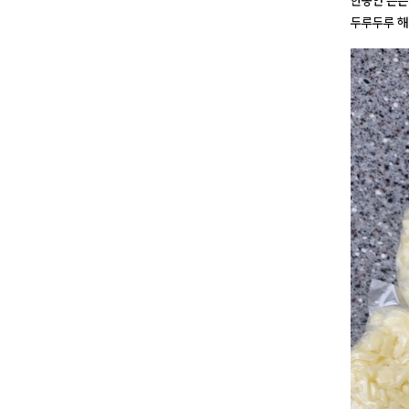
한동안 든든
두루두루 해