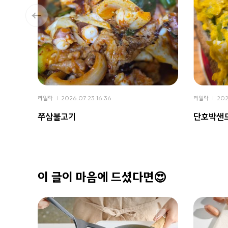
라일락
2026.07.23 16:36
라일락
202
쭈삼불고기
단호박샌
이 글이 마음에 드셨다면😍