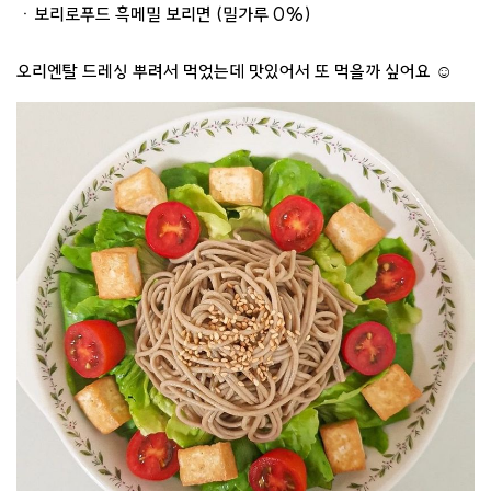
ㆍ보리로푸드 흑메밀 보리면 (밀가루 0%)
오리엔탈 드레싱 뿌려서 먹었는데 맛있어서 또 먹을까 싶어요 ☺️