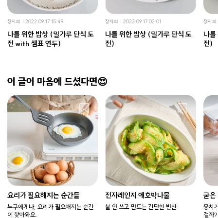
장지희
2022.09.17 15:49
장지희
2022.09.17 02:01
장지희
나를 위한 밥상 (밀가루 단식 도
나를 위한 밥상 (밀가루 단식 도
나를 
전 with 샘표 연두)
전)
전)
이 글이 마음에 드셨다면😍
요리가 필요해지는 순간들
전자레인지 애호박나물
굳은
누구에게나, 요리가 필요해지는 순간
불 안 쓰고 만드는 간단한 반찬
뭉치거
이 찾아와요.
걸까?