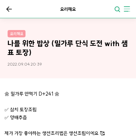
요리해요
요리해요
나를 위한 밥상 (밀가루 단식 도전 with 샘
표 토장)
2022.09.04 20:39
🌼 밀가루 안먹기 D+241 🌼
✅ 삼치 토장조림
✅ 양배추즙
제가 가장 좋아하는 생선조리법은 생선조림이에요 🥰