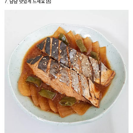
7. 냠냠 맛있게 드세요 💌