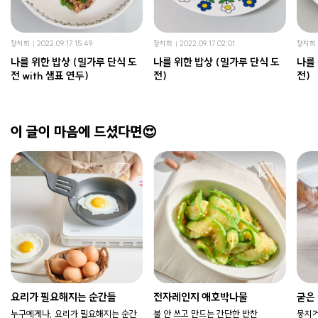
장지희
2022.09.17 15:49
장지희
2022.09.17 02:01
장지희
나를 위한 밥상 (밀가루 단식 도
나를 위한 밥상 (밀가루 단식 도
나를 
전 with 샘표 연두)
전)
전)
이 글이 마음에 드셨다면😍
요리가 필요해지는 순간들
전자레인지 애호박나물
굳은
누구에게나, 요리가 필요해지는 순간
불 안 쓰고 만드는 간단한 반찬
뭉치거