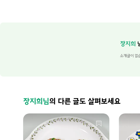
장지희
소개글이 없
장지희님
의 다른 글도 살펴보세요