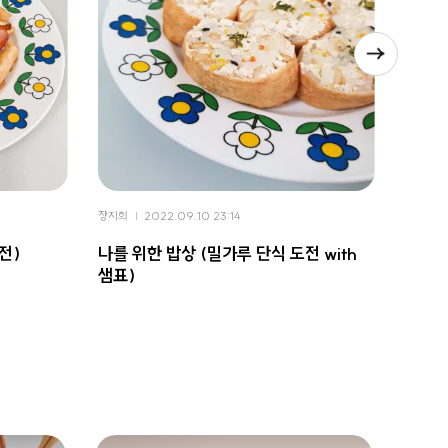
장지희
2022.09.10 23:14
장지희
전)
나를 위한 밥상 (밀가루 단식 도전 with
나를 
샘표)
표연두