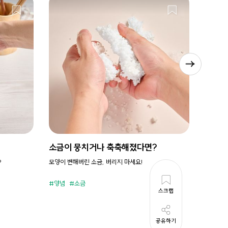
소금이 뭉치거나 축축해졌다면?
시원새
?
모양이 변해버린 소금, 버리지 마세요!
휘리릭 냉
양념
소금
준비시
스크랩
공유하기