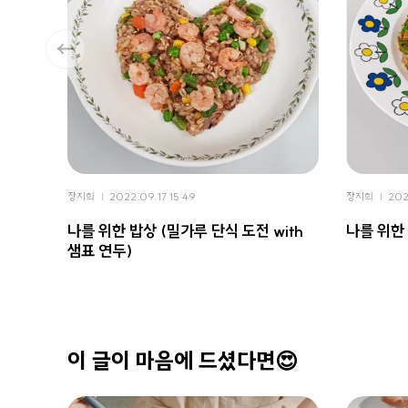
장지희
2022.09.17 15:49
장지희
202
나를 위한 밥상 (밀가루 단식 도전 with
나를 위한
샘표 연두)
이 글이 마음에 드셨다면😍