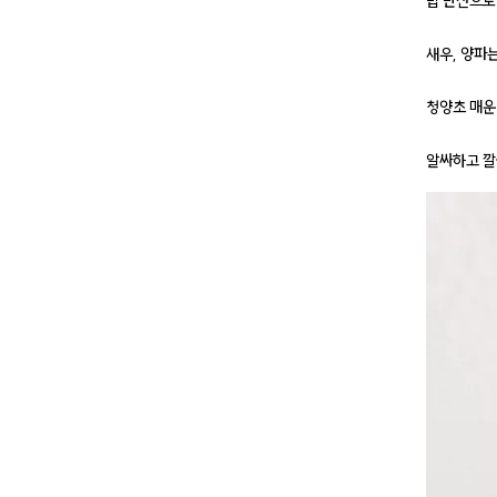
밥 반찬으로
새우, 양파
청양초 매운
알싸하고 깔