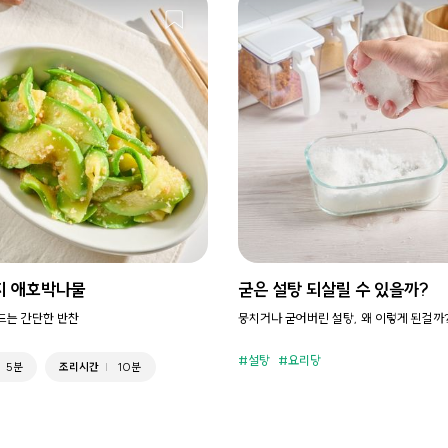
지 애호박나물
굳은 설탕 되살릴 수 있을까?
만드는 간단한 반찬
뭉치거나 굳어버린 설탕, 왜 이렇게 된걸까
설탕
요리당
5분
조리시간
10분