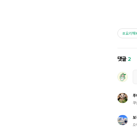
요리해
댓글
2
푸
꾸
보
으