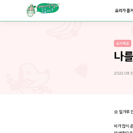
요리가
맛있어지는
부엌
요리가 즐
요리가
건강해지는
부엌
요리해요
요리가
쉬워지는
부엌
나를
2022.08.3
🌼 밀가루 
비가 많이 온 