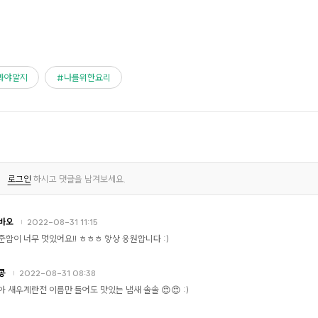
봐야알지
나를위한요리
로그인
하시고 댓글을 남겨보세요.
바오
2022-08-31 11:15
준함이 너무 멋있어요!! ㅎㅎㅎ 항상 응원합니다 :)
콩
2022-08-31 08:38
아 새우계란전 이름만 들어도 맛있는 냄새 솔솔 😍😍 :)