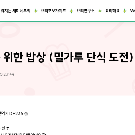
거워지는 새미네부엌
요리초보가이드
요리연구소
요리해요
W
 위한 밥상 (밀가루 단식 도전)
0 23:44
안먹기 D+236 🌼
날 ☂️