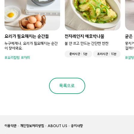
요리가 필요해지는 순간들
전자레인지 애호박나물
굳은
누구에게나, 요리가 필요해지는 순간
불 안 쓰고 만드는 간단한 반찬
뭉치거
이 찾아와요.
걸까?
준비시간
5분
조리시간
10분
요리칼럼
자취
설탕
목록으로
이용약관
개인정보처리방침
ABOUT US
공지사항