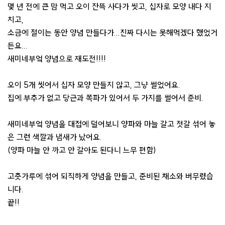
몇 년 전에 큰 맘 먹고 오이 잔뜩 사다가 씻고, 십자로 모양 내다 지
치고,
소금에 절이는 동안 양념 만들다가...진짜 다시는 못해먹겠다 했었거
든요...
새미네부엌 양념으로 재도전!!!!
오이 5개 씻어서 십자 모양 만들지 않고, 그냥 썰었어요.
집에 부추가 없고 당근과 쪽파가 있어서 두 가지를 썰어서 준비.
새미네부엌 양념을 대접에 덜어보니 양파와 마늘 갈고 젓갈 섞어 놓
은 그런 색깔과 냄새가 났어요.
(양파 마늘 안 까고 안 갈아도 된다니 느무 편함)
고춧가루에 섞어 되직하게 양념을 만들고, 준비된 채소와 버무렸습
니다.
끝!!