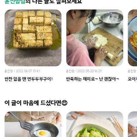
윤진맘님
의 다른 글도 살펴보세요
윤진맘
2022.06.07 13:41
윤진맘
2022.05.20 16:29
윤진맘
반찬 없을 땐 연두두부구이!
반죽하는 재미로~ 난 괜찮아~
오이
이 글이 마음에 드셨다면😍