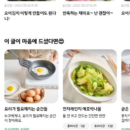
윤진맘
2022.05.26 15:18
윤진맘
2022.05.20 16:29
윤진맘
오이김치 이렇게 만들어도 된다
반죽하는 재미로~ 난 괜찮아~
오이
니!
이 글이 마음에 드셨다면😍
요리가 필요해지는 순간들
전자레인지 애호박나물
굳은
누구에게나, 요리가 필요해지는 순간
불 안 쓰고 만드는 간단한 반찬
뭉치거
이 찾아와요.
걸까?
준비시간
5분
조리시간
10분
요리칼럼
자취
설탕