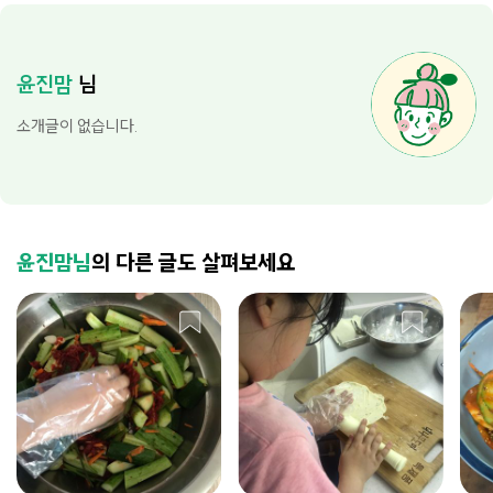
윤진맘
님
소개글이 없습니다.
윤진맘님
의 다른 글도 살펴보세요