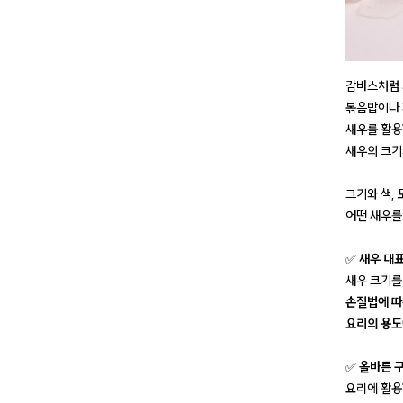
감바스처럼 
볶음밥이나 
새우를 활용
새우의 크기
크기와 색,
어떤 새우를
✅
새우 대표
새우 크기를
손질법에 따
요리의 용도
✅
올바른 구
요리에 활용