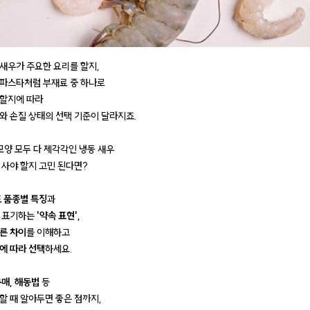
새우가 주요한 요리를 할지,
파스타처럼 부재료 중 하나로
할지에 따라
와 손질 상태의 선택 기준이 달라지죠.
 모양 모두 다 제각각인 냉동 새우
 사야 할지 고민 된다면?
 품종별 특징
과
 표기하는
'약속 표현',
른 차이
를 이해하고
에 따라 선택
하세요.
매, 해동법
등
할 때 알아두면 좋은 점까지,