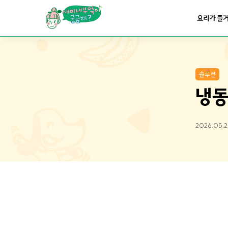
요리가
맛있어지는
부엌
요리가 즐
요리가
건강해지는
부엌
솔루션
요리가
쉬워지는
부엌
냉동
2026.05.