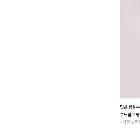
맛은 씹을수
부드럽고 탱
*가장 보편적