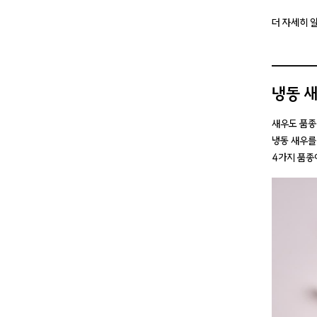
더 자세히 
냉동 
새우도 품종별
냉동 새우를
4가지 품종