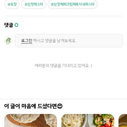
토장
된장파스타
된장페퍼크림페투치네파스타
댓글
0
로그인
하시고 댓글을 남겨보세요.
여러분의 댓글을 기다리고 있어요 :)
이 글이 마음에 드셨다면😍