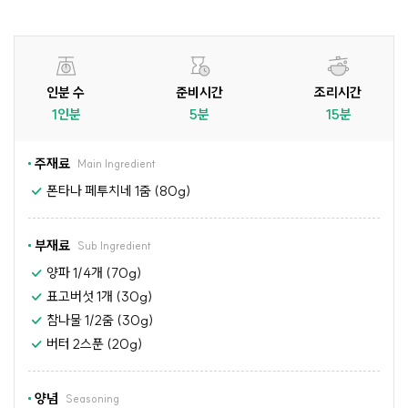
인분 수
준비시간
조리시간
1인분
5분
15분
주재료
Main Ingredient
폰타나 페투치네 1줌 (80g)
부재료
Sub Ingredient
양파 1/4개 (70g)
표고버섯 1개 (30g)
참나물 1/2줌 (30g)
버터 2스푼 (20g)
양념
Seasoning