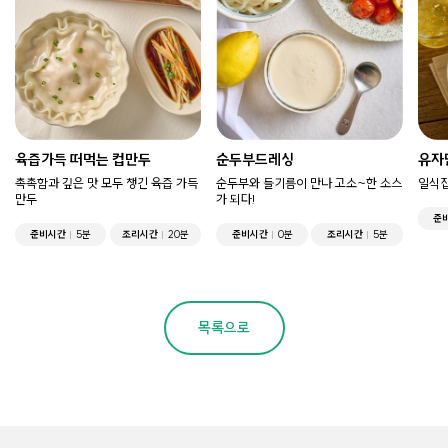
육즙가득 떠먹는 컵만두
순두부드레싱
유자
촉촉함과 깊은 맛 모두 챙긴 육즙 가득
순두부와 들기름이 만나 고소~한 소스
일식집
만두
가 되다!
준
준비시간
5분
조리시간
20분
준비시간
0분
조리시간
5분
목록으로