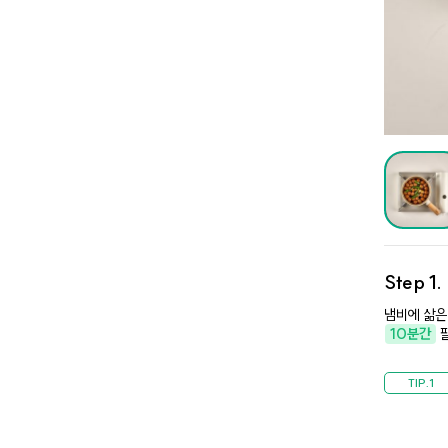
Step 1
냄비에 삶은
10분간
팔