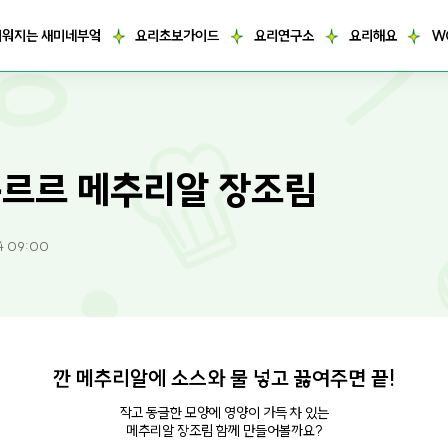
거워지는 새미네부엌
요리초보가이드
요리연구소
요리해요
W
르르 메추리알 장조림
4 09:00
깐 메추리알에 소스와 물 넣고 끓여주면 끝!
작고 동글한 모양에 영양이 가득 차 있는
메추리알 장조림 함께 만들어볼까요?