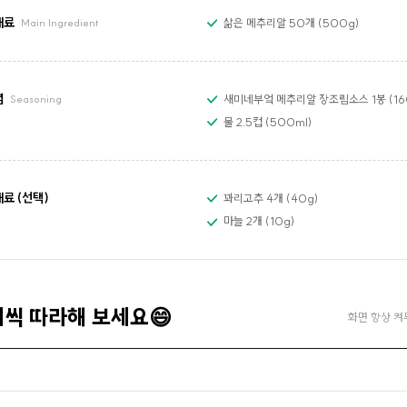
재료
삶은 메추리알 50개 (500g)
Main Ingredient
념
새미네부엌 메추리알 장조림소스 1봉 (16
Seasoning
물 2.5컵 (500ml)
료 (선택)
꽈리고추 4개 (40g)
마늘 2개 (10g)
계씩 따라해 보세요😄
화면 항상 켜