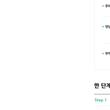
주
양
부재
한 단
Step.1