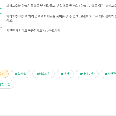
꽈리고추와 마늘은 통으로 넣어도 좋고, 손질해도 좋아요. (마늘 : 반으로 썰기, 꽈리고추 
꽈리고추,마늘을 함께 넣으면 다채로운 풍미를 낼 수 있고, 보관하며 먹을 때도 풍미가 
어요.
계란장 레시피도 궁금한가요? 👉
바로가기
요리
장조림
메추리알
반찬
아이 반찬
계란
알장조림