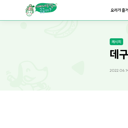
요리가
맛있어지는
부엌
요리가 즐
요리가
건강해지는
부엌
레시피
요리가
쉬워지는
부엌
데구
2022.06.1