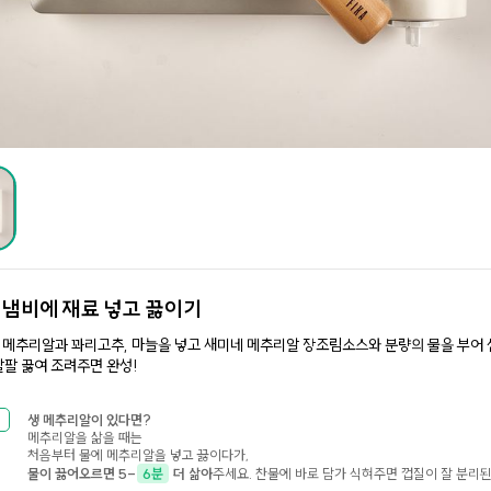
.
냄비에 재료 넣고 끓이기
 메추리알과 꽈리고추, 마늘을 넣고 새미네 메추리알 장조림소스와 분량의 물을 부어 
팔 끓여 조려주면 완성!
생 메추리알이 있다면?
메추리알을 삶을 때는
처음부터 물에 메추리알을 넣고 끓이다가,
물이 끓어오르면 5-
6분
더 삶아
주세요. 찬물에 바로 담가 식혀주면 껍질이 잘 분리