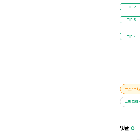
초간단
메추리
댓글
0