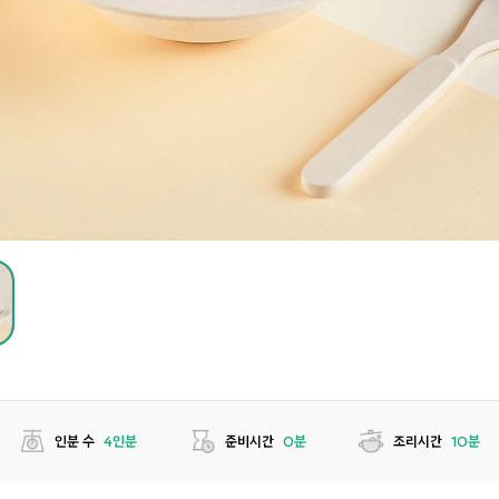
인분 수
4인분
준비시간
0분
조리시간
10분