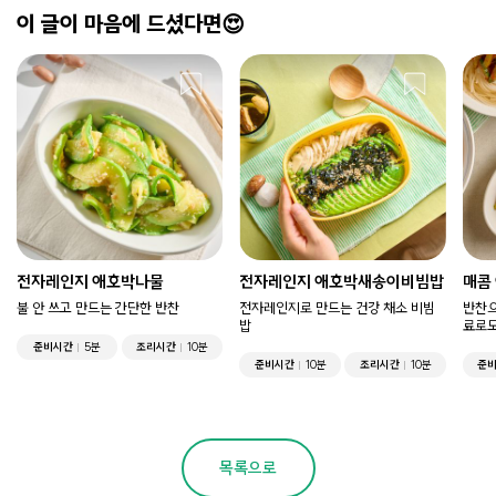
이 글이 마음에 드셨다면😍
전자레인지 애호박나물
전자레인지 애호박새송이비빔밥
매콤
불 안 쓰고 만드는 간단한 반찬
전자레인지로 만드는 건강 채소 비빔
반찬으
밥
료로도
준비시간
5분
조리시간
10분
준비시간
10분
조리시간
10분
준
목록으로