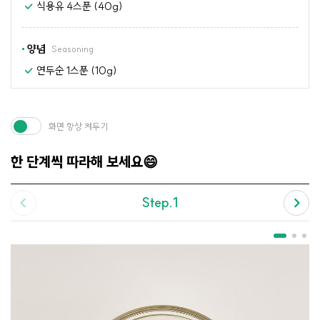
식용유 4스푼 (40g)
양념
Seasoning
연두순 1스푼 (10g)
화면 항상 켜두기
한 단계씩 따라해 보세요😄
Step.1