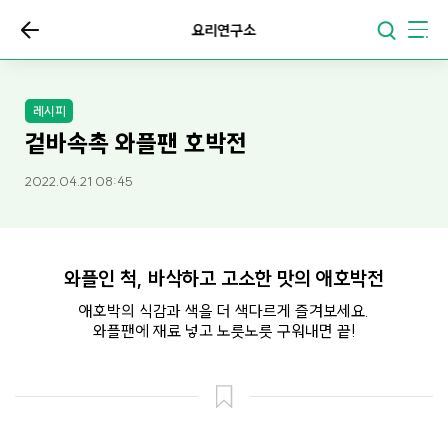
요리연구소
레시피
겉바속촉 와플팬 호박전
2022.04.21 08:45
와플인 척, 바삭하고 고소한 맛의 애호박전
애호박의 식감과 색을 더 색다르게 즐겨보세요.
와플팬에 재료 넣고 노릇노릇 구워내면 끝!