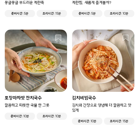
몽글몽글 부드러운 계란죽
계란찜, 새롭게 즐겨볼까?
준비시간
5분
조리시간
15분
준비시간
5분
조리시간
10분
포장마차맛 잔치국수
김치비빔국수
깔끔하고 따뜻한 국물 한 그릇
김치와 간장으로 양념해 더 깔끔하고 맛
있게
준비시간
10분
조리시간
10분
준비시간
10분
조리시간
15분