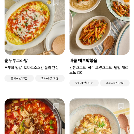
순두부그라탕
매콤 애호박볶음
두부와 달걀, 토마토소스만 올려 완성!
반찬으로도, 국수 고명으로도, 덮밥 재료
로도 OK!
준비시간
0분
조리시간
10분
준비시간
10분
조리시간
15분