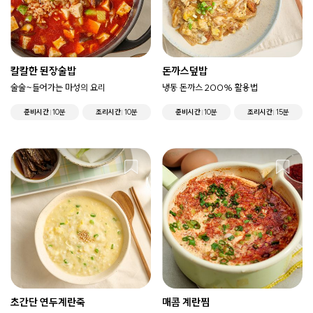
칼칼한 된장술밥
돈까스덮밥
술술~들어가는 마성의 요리
냉동 돈까스 200% 활용법
준비시간
10분
조리시간
10분
준비시간
10분
조리시간
15분
초간단 연두계란죽
매콤 계란찜