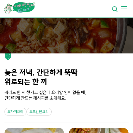
요리가
맛있어지는
부엌
요리가
건강해지는
부엌
요리가
쉬워지는
부엌
늦은 저녁, 간단하게 뚝딱
위로되는 한 끼
뭐라도 한 끼 챙기고 싶은데 요리할 힘이 없을 때,
간단하게 만드는 레시피를 소개해요.
자취요리
초간단요리