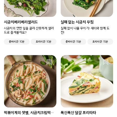
시금치베리베리샐러드
실패 없는 시금치 무침
시금치의 연한 잎을 골라 산뜻하게 샐러
실패 없이 나물 무치기! 새미와 함께 도
드로 즐겨볼까요?
전!
준비시간
10분
조리시간
10분
준비시간
15분
조리시간
15분
떡볶이계의 샛별, 시금치크림떡볶
폭신폭신 달걀 프리타타