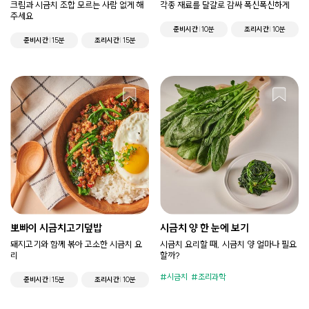
이
크림과 시금치 조합 모르는 사람 없게 해
각종 재료를 달걀로 감싸 폭신폭신하게
주세요
준비시간
10분
조리시간
10분
준비시간
15분
조리시간
15분
뽀빠이 시금치고기덮밥
시금치 양 한 눈에 보기
돼지고기와 함께 볶아 고소한 시금치 요
시금치 요리할 때, 시금치 양 얼마나 필요
리
할까?
시금치
조리과학
준비시간
15분
조리시간
10분