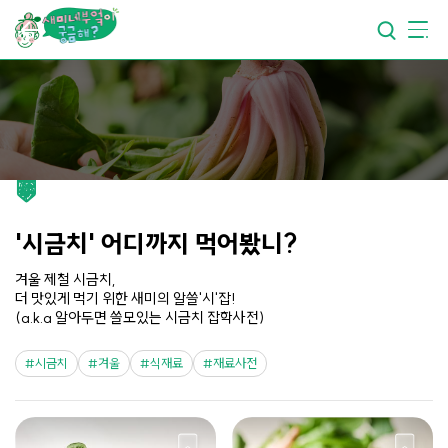
요리가
맛있어지는
부엌
요리가
건강해지는
부엌
요리가
쉬워지는
부엌
'시금치' 어디까지 먹어봤니?
겨울 제철 시금치,
더 맛있게 먹기 위한 새미의 알쓸'시'잡!
(a.k.a 알아두면 쓸모있는 시금치 잡학사전)
시금치
겨울
식재료
재료사전