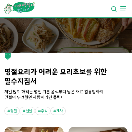
요리가
맛있어지는
부엌
요리가
건강해지는
부엌
요리가
쉬워지는
부엌
명절요리가 어려운 요리초보를 위한
필수지침서
제일 많이 해먹는 명절 기본 음식부터 남은 재료 활용법까지!
명절이 두려웠던 사람이라면 클릭!
명절
설날
추석
제사