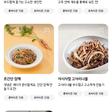
부드럽게 즐기는 고소한 생선전
고추 안에 새우를 통째로 넣은 전!
준비시간
10분
조리시간
20분
준비시간
10분
조리시간
30분
초간단 잡채
사시사철 고사리나물
양념은 새미가 준비할게요. 간단 잡채 만
고사리나물 부드럽고 고소하게 만들기
들기 도전!
준비시간
5분
조리시간
10분
준비시간
10분
조리시간
20분