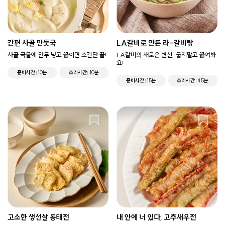
간편 사골 만둣국
LA갈비로 만든 라-갈비탕
사골 국물에 만두 넣고 끓이면 초간단 끝!
LA갈비의 새로운 변신, 굽지말고 끓여봐
요!
준비시간
10분
조리시간
10분
준비시간
15분
조리시간
45분
고소한 생선살 동태전
내 안에 너 있다, 고추새우전