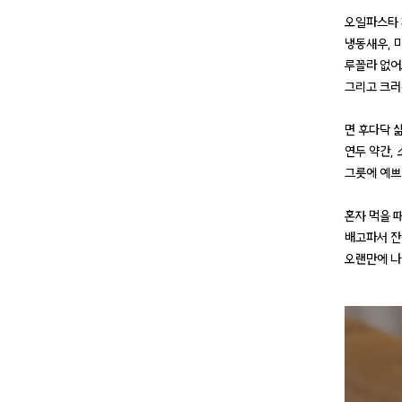
오일파스타 
냉동새우, 마
루꼴라 없어
그리고 크러
면 후다닥 삶
연두 약간, 
그릇에 예쁘
혼자 먹을 
배고파서 잔
오랜만에 나