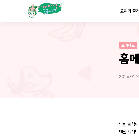
요리가
건강해지는
부엌
요리가 즐
요리가
쉬워지는
부엌
요리해요
홈메
2026.01.1
남편 회식이
배달 시켜먹