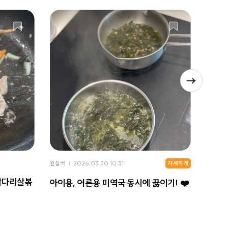
자세하게
윈실버
2026.03.30 10:31
윈실버
닭다리살볶
빨간 
아이용, 어른용 미역국 동시에 끓이기! ❤️