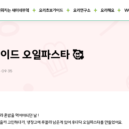
거워지는 새미네부엌
요리초보가이드
요리연구소
요리해요
W
이드 오일파스타 🥰
4 09:35
라 혼밥을 먹어야되던 날 !
을까 고민하다가, 냉장고에 루꼴라 남은게 있어 후다닥 오일파스타를 만들었어요.