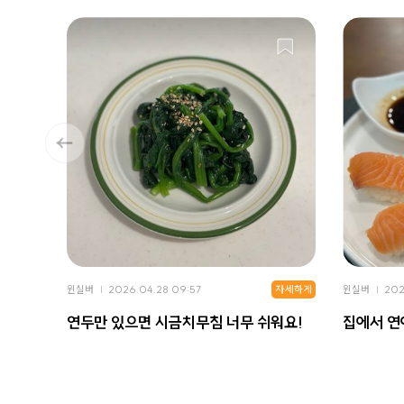
자세하게
윈실버
2026.04.28 09:57
윈실버
202
연두만 있으면 시금치무침 너무 쉬워요!
집에서 연