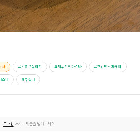
스타
알리오올리오
새우오일파스타
초간단스파게티
파스타
루꼴라
로그인
하시고 댓글을 남겨보세요.