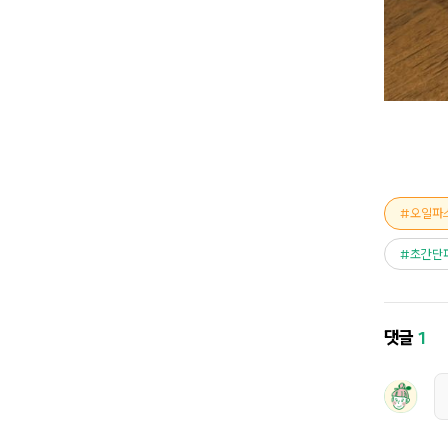
오일파
초간단
댓글
1