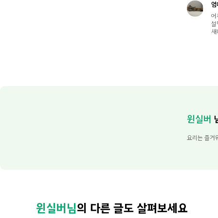
엄
어
설
새
윈실버
요리는 즐거워
윈실버님
의 다른 글도 살펴보세요