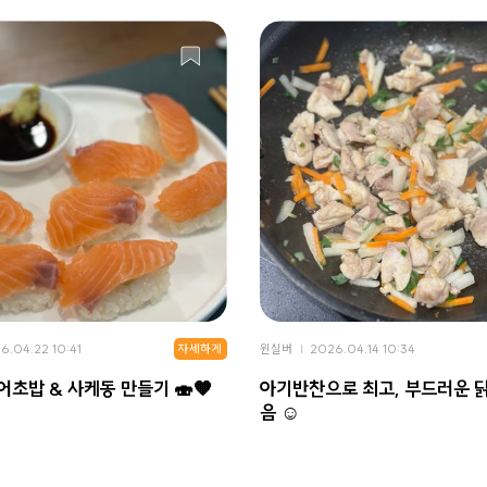
자세하게
6.04.22 10:41
윈실버
2026.04.14 10:34
어초밥 & 사케동 만들기 🍣🧡
아기반찬으로 최고, 부드러운 
음 ☺️