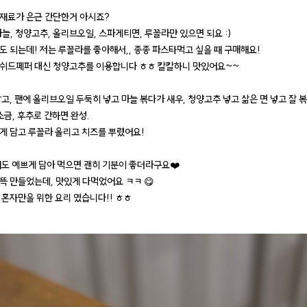
재료가 은근 간단한거 아시죠?
늘, 청양고추, 올리브오일, 스파게티면, 루꼴라만 있으면 되요 :)
도 되는데! 저는 루꼴라를 좋아해서,, 종종 파스타먹고 싶을 때 구매해요!
쉬드페퍼 대신 청양고추를 이용합니다 ㅎㅎ 칼칼하니 맛있어요~~
고, 팬에 올리브오일 두둑히 넣고 마늘 볶다가 새우, 청양고추 넣고 삶은 면 넣고 잘 볶
소금, 후추로 간하면 완성.
게 담고 루꼴라 올리고 치즈를 뿌렸어요!
때도 예쁘게 담아 먹으면 괜히 기분이 좋더라구요❤️‍
뜩 만들었는데, 맛있게 다먹었어요 ㅋㅋ 😋
 혼자만을 위한 요리 였습니다!! ㅎㅎ