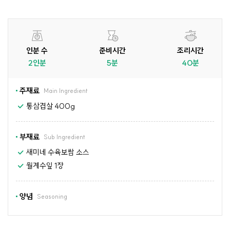
인분 수
준비시간
조리시간
2인분
5분
40분
주재료
Main Ingredient
통삼겹살 400g
부재료
Sub Ingredient
새미네 수육보쌈 소스
월계수잎 1장
양념
Seasoning