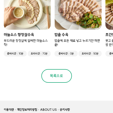
마늘소스 항정살수육
밥솥 수육
초간
부드러운 항정살에 알싸한 마늘소스
밥솥에 모든 재료 넣고 누르기만 하면
붓고 
착!
끝!
쌈 완
준비시간
10분
조리시간
70분
준비시간
0분
조리시간
50분
준
목록으로
이용약관
개인정보처리방침
ABOUT US
공지사항