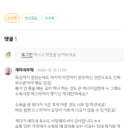
수육
삼겹살
수육
댓글
1
로그인
하시고 댓글을 남겨보세요.
새미네부엌
2025-12-15 17:50
독감까지 겹쳤는데도 마지막 미션까지 완주하신 것만으로도 진짜
박수받아야 해요 👏👏
몸이 안 좋을 때는 요리 하나 하는 것도 큰 에너지일텐데 ㅠ 그래도
수육이랑 파스타까지 챙기신 게 대단하세요!!
수육을 좀 뒀다가 식은 후에 자른 것도 너무 잘 하셨네요!
바로 썰면 으스러져서 모양이 이쁘게 나오지 않을 수 있거든요!..
게다가 새미네 육수도 사랑해주셔서 감사합니다 ㅎㅎ
보통 일반 가정에서 수육할 때 콜라를 넣는 이유는 잡내 제거와 색