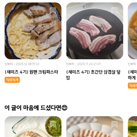
민쁘띠
2025.12.08 19:22
민쁘띠
2025.11.24 21:01
민쁘띠
(새미즈 4기) 원팬 크림파스타
(새미즈 4기) 초간단 삼겹살 덮
(새미
밥
하게
자세하게
자세
이 글이 마음에 드셨다면😍