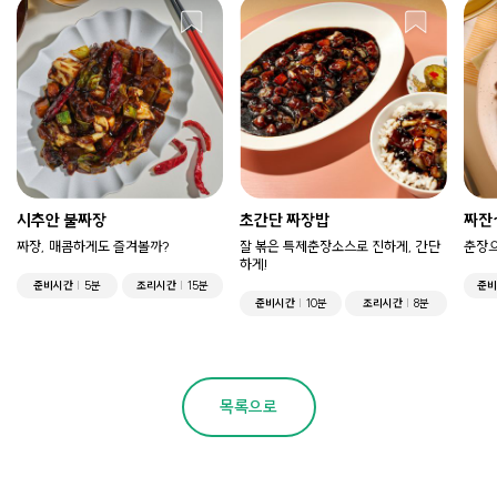
시추안 불짜장
초간단 짜장밥
짜잔
짜장, 매콤하게도 즐겨볼까?
잘 볶은 특제춘장소스로 진하게, 간단
춘장으
하게!
준비시간
5분
조리시간
15분
준비
준비시간
10분
조리시간
8분
목록으로