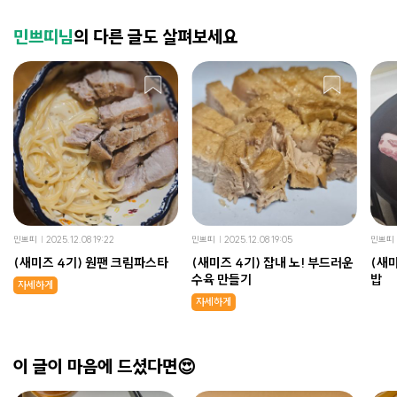
민쁘띠님
의 다른 글도 살펴보세요
민쁘띠
2025.12.08 19:22
민쁘띠
2025.12.08 19:05
민쁘띠
(새미즈 4기) 원팬 크림파스타
(새미즈 4기) 잡내 노! 부드러운
(새미
수육 만들기
밥
자세하게
자세하게
이 글이 마음에 드셨다면😍