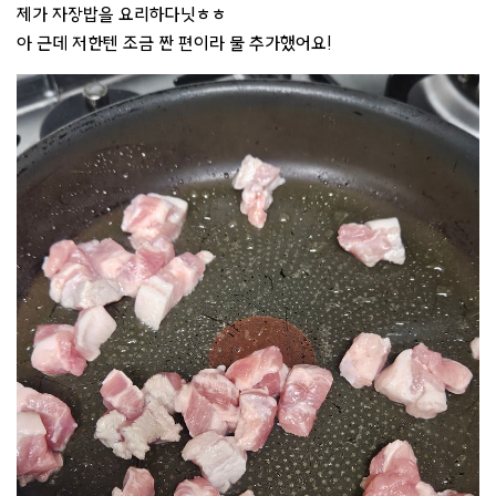
제가 자장밥을 요리하다닛ㅎㅎ
아 근데 저한텐 조금 짠 편이라 물 추가했어요!