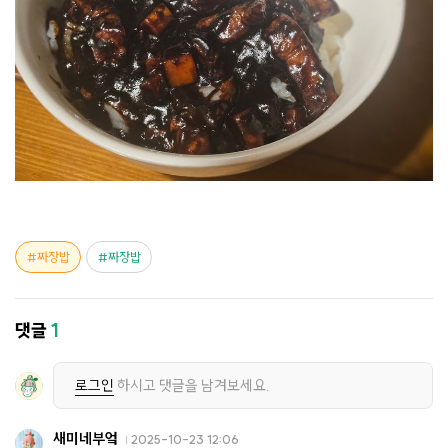
짜장밥
짜장밥
댓글
1
로그인
하시고 댓글을 남겨보세요.
새미네부엌
2025-10-23 12:06