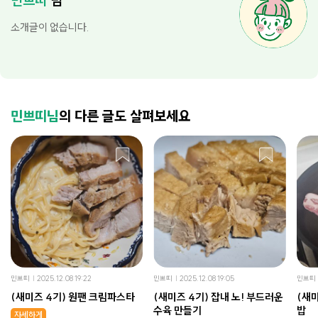
민쁘띠
님
소개글이 없습니다.
민쁘띠님
의 다른 글도 살펴보세요
민쁘띠
2025.12.08 19:22
민쁘띠
2025.12.08 19:05
민쁘띠
(새미즈 4기) 원팬 크림파스타
(새미즈 4기) 잡내 노! 부드러운
(새미
수육 만들기
밥
자세하게