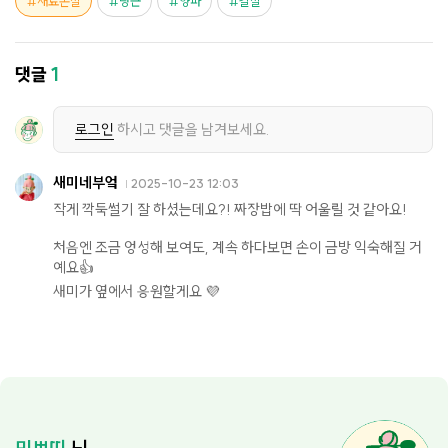
재료손질
당근
양파
칼질
댓글
1
로그인
하시고 댓글을 남겨보세요.
새미네부엌
2025-10-23 12:03
작게 깍둑썰기 잘 하셨는데요?! 짜장밥에 딱 어울릴 것 같아요!
처음엔 조금 엉성해 보여도, 계속 하다보면 손이 금방 익숙해질 거
예요👍
새미가 옆에서 응원할게요 💜