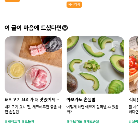
자세하게
이 글이 마음에 드셨다면😍
돼지고기 요리가 더 맛있어지는
아보카도 손질법
식비
손질팁
돼지고기 요리 전, 체크해두면 좋을 사
어떻게 하면 예쁘게 잘라낼 수 있을
잘 사
전 손질팁
까?
하다면
돼지고기
오돌뼈
아보카도
재료손질
살림