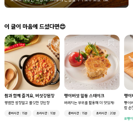
이 글이 마음에 드셨다면😍
쌈과 함께 즐겨요, 버섯강된장
팽이버섯 밑동 스테이크
팽이
평범한 쌈장말고 쫄깃한 강된장
버려지는 부위를 활용해 더 맛있게!
팽이버
람 손
준비시간
15분
조리시간
10분
준비시간
15분
조리시간
20분
팽이