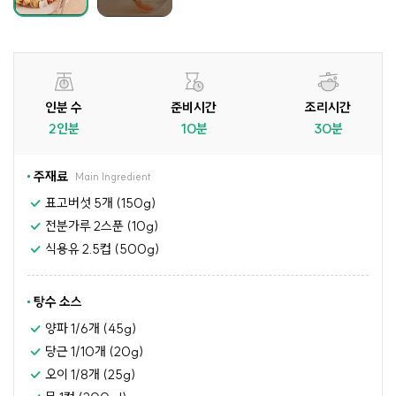
인분 수
준비시간
조리시간
2인분
10분
30분
주재료
Main Ingredient
표고버섯 5개 (150g)
전분가루 2스푼 (10g)
식용유 2.5컵 (500g)
탕수 소스
양파 1/6개 (45g)
당근 1/10개 (20g)
오이 1/8개 (25g)