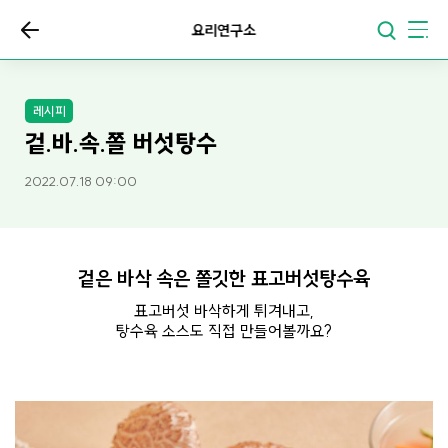
요리연구소
레시피
겉.바.속.쫄 버섯탕수
2022.07.18 09:00
겉은 바삭 속은 쫄깃한 표고버섯탕수육
표고버섯 바삭하게 튀겨내고,
탕수육 소스도 직접 만들어볼까요?