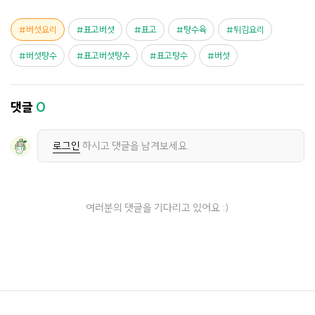
버섯요리
표고버섯
표고
탕수육
튀김요리
버섯탕수
표고버섯탕수
표고탕수
버섯
댓글
0
로그인
하시고 댓글을 남겨보세요.
여러분의 댓글을 기다리고 있어요 :)