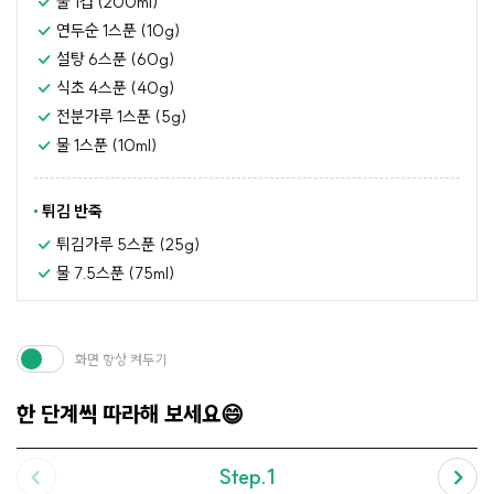
물 1컵 (200ml)
연두순 1스푼 (10g)
설탕 6스푼 (60g)
식초 4스푼 (40g)
전분가루 1스푼 (5g)
물 1스푼 (10ml)
튀김 반죽
튀김가루 5스푼 (25g)
물 7.5스푼 (75ml)
화면 항상 켜두기
한 단계씩 따라해 보세요😄
Step.1