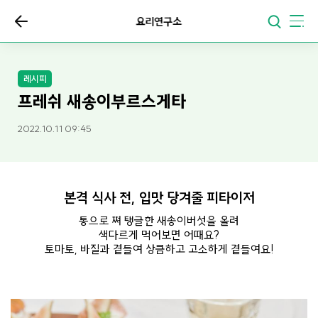
요리연구소
레시피
프레쉬 새송이부르스게타
2022.10.11 09:45
본격 식사 전, 입맛 당겨줄 피타이저
통으로 쪄 탱글한 새송이버섯을 올려
색다르게 먹어보면 어때요?
토마토, 바질과 곁들여 상큼하고 고소하게 곁들여요!