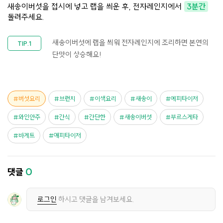
새송이버섯을 접시에 넣고 랩을 씌운 후, 전자레인지에서
3분간
돌려주세요.
새송이버섯에 랩을 씌워 전자레인지에 조리하면 본연의
단맛이 상승해요!
버섯요리
브런치
이색요리
새송이
에피타이저
와인안주
간식
간단한
새송이버섯
부르스게타
바게트
애피타이저
댓글
0
로그인
하시고 댓글을 남겨보세요.