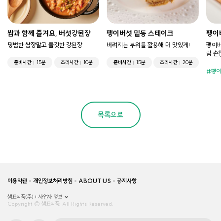
쌈과 함께 즐겨요, 버섯강된장
팽이버섯 밑동 스테이크
팽이
평범한 쌈장말고 쫄깃한 강된장
버려지는 부위를 활용해 더 맛있게!
팽이버
람 손
준비시간
15분
조리시간
10분
준비시간
15분
조리시간
20분
팽이
목록으로
이용약관
개인정보처리방침
ABOUT US
공지사항
샘표식품(주)
사업자 정보
Copyright © 샘표식품, All Rights Reserved.