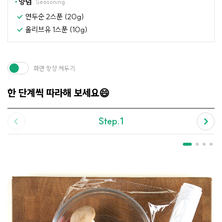
양념
Seasoning
연두순 2스푼 (20g)
올리브유 1스푼 (10g)
화면 항상 켜두기
한 단계씩 따라해 보세요😄
Step.1