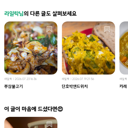
라일락님
의 다른 글도 살펴보세요
라일락
2026.07.23 16:36
라일락
2026.07.19 21:56
라일락
쭈삼불고기
단호박샌드위치
카레
이 글이 마음에 드셨다면😍