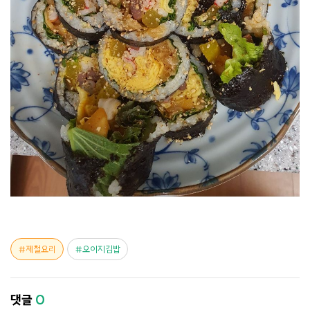
제철요리
오이지김밥
댓글
0