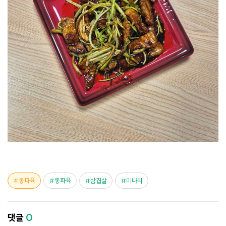
동파육
동파육
삼겹살
미나리
댓글
0