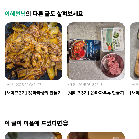
이혜선님
의 다른 글도 살펴보세요
이혜선
2025.04.06 21:07
이혜선
2025.03.18 22:18
이혜선
[새미즈3기] 3)마라샹궈 만들기
[새미즈3기] 2)마파두부 만들기
[새미
이 글이 마음에 드셨다면😍