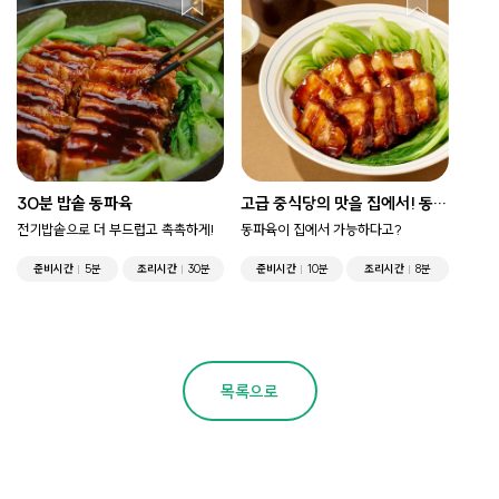
30분 밥솥 동파육
고급 중식당의 맛을 집에서! 동파
육
전기밥솥으로 더 부드럽고 촉촉하게!
동파육이 집에서 가능하다고?
준비시간
5분
조리시간
30분
준비시간
10분
조리시간
8분
목록으로