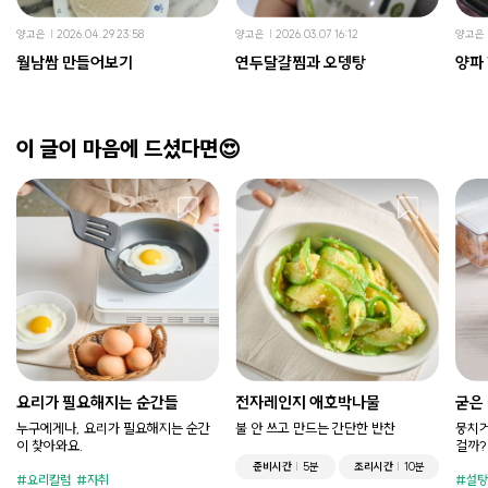
양고은
2026.04.29 23:58
양고은
2026.03.07 16:12
양고은
월남쌈 만들어보기
연두달걀찜과 오뎅탕
양파
이 글이 마음에 드셨다면😍
요리가 필요해지는 순간들
전자레인지 애호박나물
굳은
누구에게나, 요리가 필요해지는 순간
불 안 쓰고 만드는 간단한 반찬
뭉치거
이 찾아와요.
걸까?
준비시간
5분
조리시간
10분
요리칼럼
자취
설탕