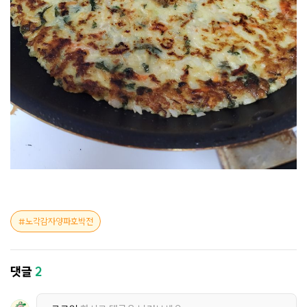
노각감자양파호박전
댓글
2