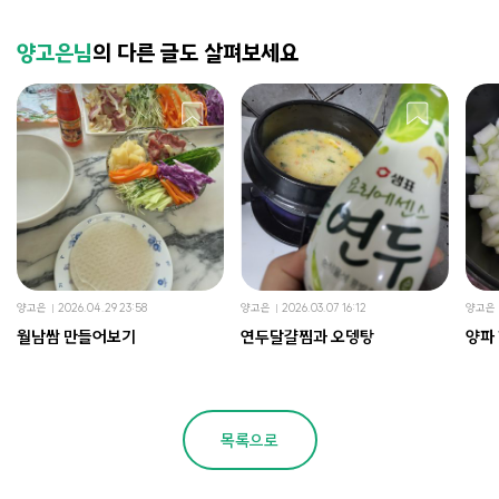
양고은님
의 다른 글도 살펴보세요
양고은
2026.04.29 23:58
양고은
2026.03.07 16:12
양고은
월남쌈 만들어보기
연두달걀찜과 오뎅탕
양파
목록으로