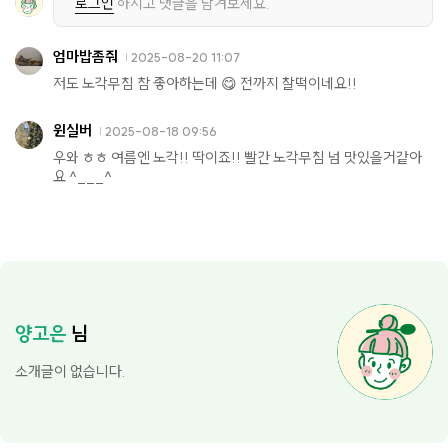
로그인
하시고 댓글을 남겨보세요.
엄마밥좀줘
2025-08-20 11:07
저도 노각무침 참 좋아하는데 😋 전까지 찰떡이네요!!
윈실버
2025-08-18 09:56
우와 ㅎㅎ 여름엔 노각!! 딱이죠!! 빨간 노각무침 넘 맛있을거같아
요 ^___^
양고은
님
소개글이 없습니다.