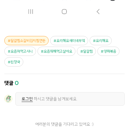
달걀찜소갈비김치찜연든
요리해요새미네부엌
요리해요
요즘머먹고사니
요즘뭐해먹고살아요
달걀찜
양파볶음
된장국
댓글
0
로그인
하시고 댓글을 남겨보세요.
여러분의 댓글을 기다리고 있어요 :)