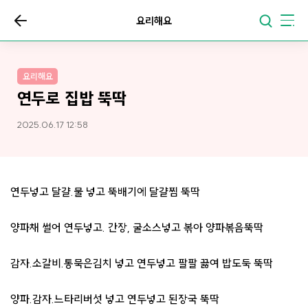
요리해요
요리해요
연두로 집밥 뚝딱
2025.06.17 12:58
연두넣고 달걀.물 넣고 뚝배기에 달걀찜 뚝딱
양파채 썰어 연두넣고. 간장, 굴소스넣고 볶아 양파볶음뚝딱
감자.소갈비.통묵은김치 넣고 연두넣고 팔팔 끓여 밥도둑 뚝딱
양파.감자.느타리버섯 넣고 연두넣고 된장국 뚝딱