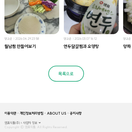
양고은
2026.04.29 23:58
양고은
2026.03.07 16:12
양고은
월남쌈 만들어보기
연두달걀찜과 오뎅탕
양파
목록으로
이용약관
개인정보처리방침
ABOUT US
공지사항
샘표식품(주)
사업자 정보
Copyright © 샘표식품, All Rights Reserved.