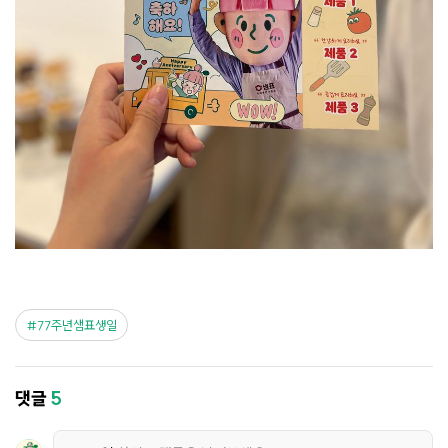
77주년샘표생일
댓글
5