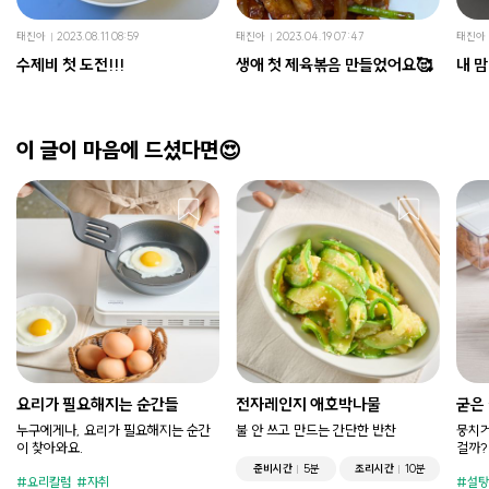
태진아
2023.08.11 08:59
태진아
2023.04.19 07:47
태진아
수제비 첫 도전!!!
생애 첫 제육볶음 만들었어요🥰
내 
이 글이 마음에 드셨다면😍
요리가 필요해지는 순간들
전자레인지 애호박나물
굳은
누구에게나, 요리가 필요해지는 순간
불 안 쓰고 만드는 간단한 반찬
뭉치거
이 찾아와요.
걸까?
준비시간
5분
조리시간
10분
요리칼럼
자취
설탕