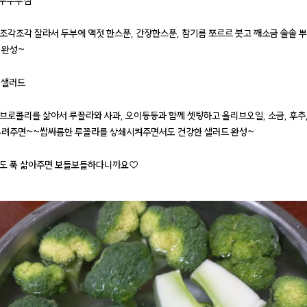
리 두부무침
조각조각 잘라서 두부에 액젓 한스푼, 간장한스푼, 참기름 쪼르르 붓고 깨소금 솔솔 
 완성~
리 샐러드
브로콜리를 삶아서 루꼴라와 사과, 오이등등과 함께 셋팅하고 올리브오일, 소금, 후추,
뿌려주면~~쌉싸름한 루꼴라를 상쇄시켜주면서도 건강한 샐러드 완성~
도 푹 삶아주면 보들보들하다니까요♡