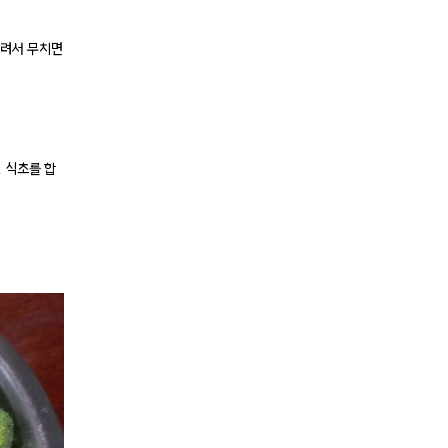
뿌려서 무치면
 식초를 합