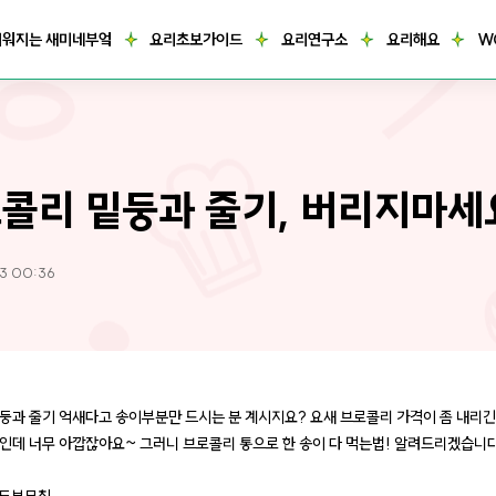
거워지는 새미네부엌
요리초보가이드
요리연구소
요리해요
W
콜리 밑둥과 줄기, 버리지마세
23 00:36
둥과 줄기 억새다고 송이부분만 드시는 분 계시지요? 요새 브로콜리 가격이 좀 내리
인데 너무 아깝잖아요~ 그러니 브로콜리 통으로 한 송이 다 먹는법! 알려드리겠습니