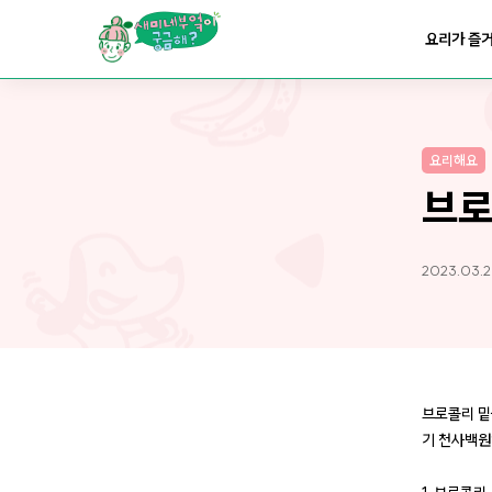
요리가
맛있어지는
부엌
요리가 즐
요리가
건강해지는
부엌
요리해요
요리가
쉬워지는
부엌
브로
2023.03.
브로콜리 밑
기 천사백원