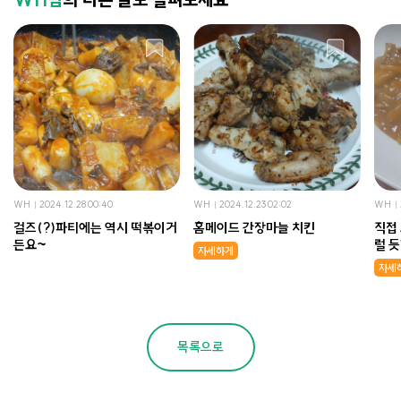
WH
2024.12.28 00:40
WH
2024.12.23 02:02
WH
걸즈(?)파티에는 역시 떡볶이거
홈메이드 간장마늘 치킨
직접
든요~
럴 듯
자세하게
치킨
자세
목록으로