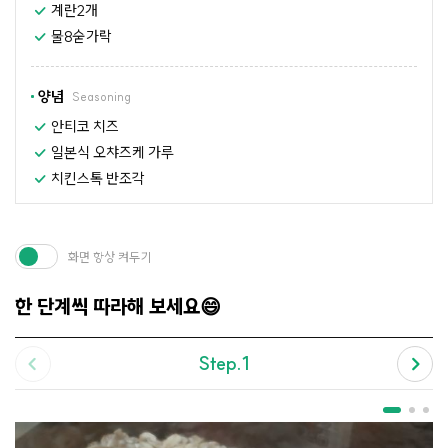
계란2개
물8숟가락
양념
Seasoning
안티코 치즈
일본식 오챠즈케 가루
치킨스톡 반조각
화면 항상 켜두기
한 단계씩 따라해 보세요😄
Step.1