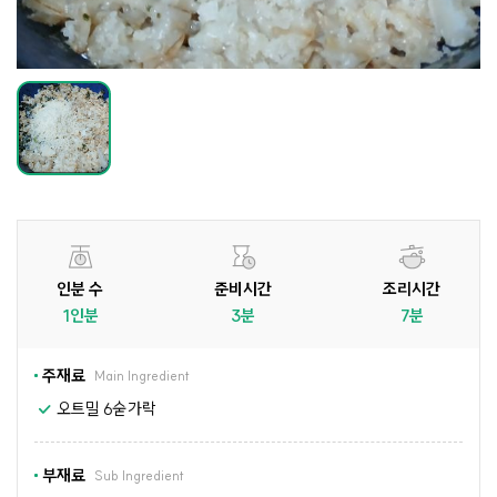
인분 수
준비시간
조리시간
1인분
3분
7분
주재료
Main Ingredient
오트밀 6숟가락
부재료
Sub Ingredient