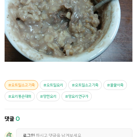
오트밀소고기죽
오트밀요리
오트밀소고기죽
꿀꿀이죽
요리똥손대회
망한요리
망요리연구가
댓글
0
로그인
하시고 댓글을 남겨보세요.