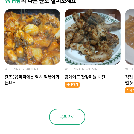
WH님
의 다른 글도 살펴보세요
WH
2024.12.28 00:40
WH
2024.12.23 02:02
WH
걸즈(?)파티에는 역시 떡볶이거
홈메이드 간장마늘 치킨
직접
든요~
럴 듯
자세하게
치킨
자세
목록으로