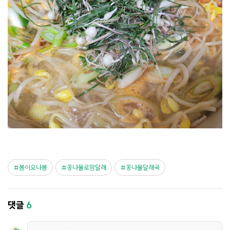
봄이오나봄
콩나물로맘달래
콩나물달래국
댓글
6