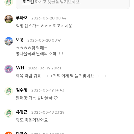
로그인
하시고 댓글을 남겨보세요.
푸바오
2023-03-20 08:44
작명 센스가~ ㅎㅎㅎ 최고시네용
보콩
2023-03-20 08:41
ㅎㅎㅎㅎ맘 달래~
콩나물국과 달래의 조화 !!!!
WH
2023-03-19 20:31
제목 라임 뭐죠ㅋㅋㅋ어찌 이게 딱 들어맞네요 ㅋㅋㅋ
김수정
2023-03-19 14:43
달래향 가득 콩나물국 ♡
유영근
2023-03-18 23:29
향도 좋을거같아요