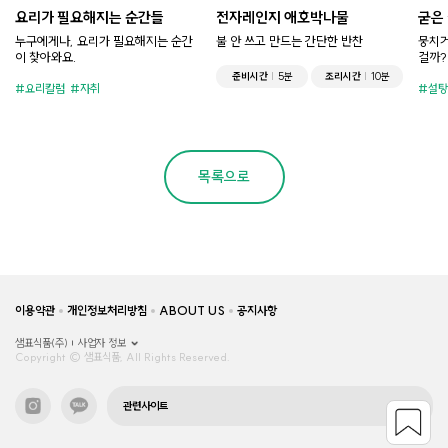
요리가 필요해지는 순간들
전자레인지 애호박나물
굳은
누구에게나, 요리가 필요해지는 순간
불 안 쓰고 만드는 간단한 반찬
뭉치거
이 찾아와요.
걸까?
준비시간
5분
조리시간
10분
요리칼럼
자취
설탕
목록으로
이용약관
개인정보처리방침
ABOUT US
공지사항
샘표식품(주)
사업자 정보
Copyright © 샘표식품, All Rights Reserved.
관련사이트