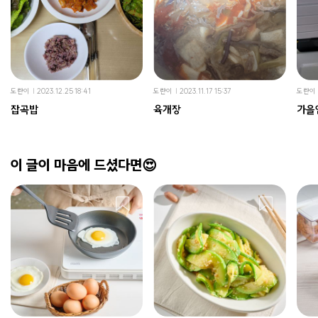
도란이
2023.12.25 18:41
도란이
2023.11.17 15:37
도란이
잡곡밥
육개장
가을
이 글이 마음에 드셨다면😍